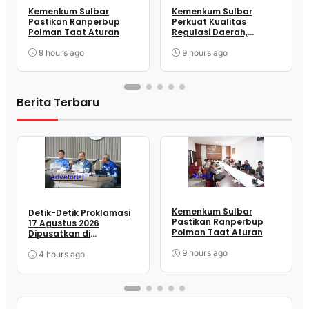
Kemenkum Sulbar
Kemenkum Sulbar
Pastikan Ranperbup
Perkuat Kualitas
Polman Taat Aturan
Regulasi Daerah,
Harmonisasi Dua
Ranperbup Polman
9 hours ago
9 hours ago
Berita Terbaru
News
Advetorial
Kemenkum Sulbar
Detik-Detik Proklamasi
Pastikan Ranperbup
17 Agustus 2026
Polman Taat Aturan
Dipusatkan di
Lapangan Ahmad
9 hours ago
Kirang Mamuju
4 hours ago