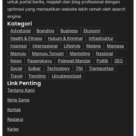
untuk portal berita, majalah dan blog profesional dengan
optimasi yang memastikan website lebih ramah oleh search
engine.
Kategori
Advetorial
Branding
Business
Ekonomi
Health & Fitness
Hukum & Kriminal
Infrastruktur
Inspirasi
Internasional
Lifestyle
Majene
Mamasa
Mamuju
Mamuju Tengah
Marketing
Nasional
News
Pasangkayu
Polewali Mandar
Politik
SEO
Social
Sulbar
Technology
TNI
Transportasi
Travel
Trending
Uncategorized
Link Penting
Tentang Kami
Kerja Sama
Kontak
Redaksi
Karier