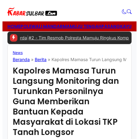
HOME
POLEWALI MANDAR
MAMUJU TENGAH
PASANGKAYU
MA
erda
|
#2 -
Tim Resmob Polresta Mamuju Ringkus Komplotan Spesialis
News
Beranda
»
Berita
»
Kapolres Mamasa Turun Langsung Monitor
Kapolres Mamasa Turun
Langsung Monitoring dan
Turunkan Personilnya
Guna Memberikan
Bantuan Kepada
Masyarakat di Lokasi TKP
Tanah Longsor