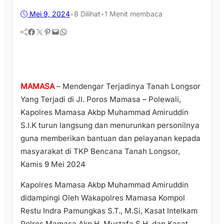
Mei 9, 2024
•
8
Dilihat
•
1 Menit membaca
Facebook
Twitter
Pinterest
Mail
WhatsApp
MAMASA
– Mendengar Terjadinya Tanah Longsor
Yang Terjadi di Jl. Poros Mamasa – Polewali,
Kapolres Mamasa Akbp Muhammad Amiruddin
S.I.K turun langsung dan menurunkan personilnya
guna memberikan bantuan dan pelayanan kepada
masyarakat di TKP Bencana Tanah Longsor,
Kamis 9 Mei 2024
Kapolres Mamasa Akbp Muhammad Amiruddin
didampingi Oleh Wakapolres Mamasa Kompol
Restu Indra Pamungkas S.T., M.Si, Kasat Intelkam
Polres Mamasa Akp H. Mustafa S.H, dan Kasat