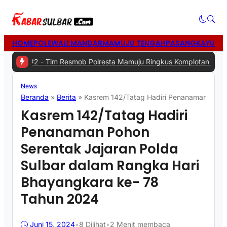
HOME
POLEWALI MANDAR
MAMUJU TENGAH
PASANGKAYU
MA
|
#2 -
Tim Resmob Polresta Mamuju Ringkus Komplotan Spesialis Pe
News
Beranda
»
Berita
»
Kasrem 142/Tatag Hadiri Penanaman Pohon
Kasrem 142/Tatag Hadiri
Penanaman Pohon
Serentak Jajaran Polda
Sulbar dalam Rangka Hari
Bhayangkara ke- 78
Tahun 2024
Juni 15, 2024
•
8
Dilihat
•
2 Menit membaca