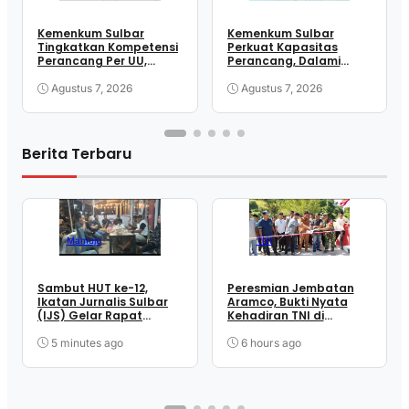
Kemenkum Sulbar
Kemenkum Sulbar
Tingkatkan Kompetensi
Perkuat Kapasitas
Perancang Per UU,
Perancang, Dalami
Wujudkan Regulasi
Mekanisme
Berkualitas
Pengundangan
Agustus 7, 2026
Agustus 7, 2026
Regulasi Nasional
Berita Terbaru
Mamuju
TNI
Sambut HUT ke-12,
Peresmian Jembatan
Ikatan Jurnalis Sulbar
Aramco, Bukti Nyata
(IJS) Gelar Rapat
Kehadiran TNI di
Matangkan Persiapan
Tengah Masyarakat
Panitia
Takandeang
5 minutes ago
6 hours ago