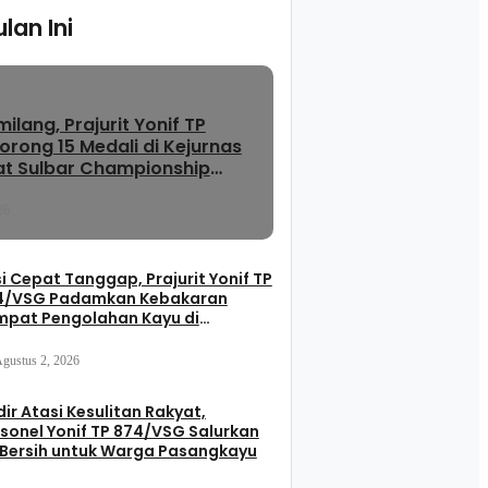
lan Ini
ilang, Prajurit Yonif TP
rong 15 Medali di Kejurnas
at Sulbar Championship
26
i Cepat Tanggap, Prajurit Yonif TP
4/VSG Padamkan Kebakaran
mpat Pengolahan Kayu di
sangkayu
gustus 2, 2026
ir Atasi Kesulitan Rakyat,
sonel Yonif TP 874/VSG Salurkan
 Bersih untuk Warga Pasangkayu