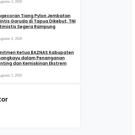
gustus 3, 2026
ngecoran Tiang Pylon Jembatan
intis Garuda di Tapua Dikebut, TNI
timistis Segera Rampung
gustus 4, 2026
mitmen Ketua BAZNAS Kabupaten
sangkayu dalam Penanganan
nting dan Kemiskinan Ekstrem
gustus 2, 2026
tor