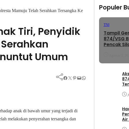
Populer Bu
Polresta Mamuju Telah Serahkan Tersangka Ke
TNI
k Tiri, Penyidik
Tampil Gem
874/VSG Bo
 Serahkan
Pencak Sil
2026
Penuntut Umum
Agustus 3, 20
Aks
Facebook
Twitter
Pinterest
Mail
WhatsApp
87
Te
Pa
A
Had
rhadap anak di bawah umur yang terjadi di
Per
Air
elah melakukan penyerahan tersangka dan