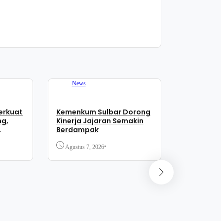
News
erkuat
Kemenkum Sulbar Dorong
ng,
Kinerja Jajaran Semakin
Berdampak
lasi
•
Agustus 7, 2026
News
Forum “P