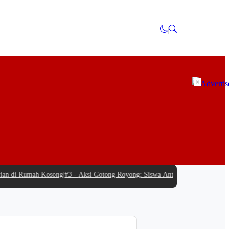
×
n di Rumah Kosong
|
#3 -
Aksi Gotong Royong: Siswa Antusias Bantu SPPG Bamb