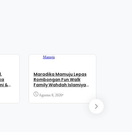
SOLUSI”,
Kemenkum
Pelayanan
Agustus 7,
Mamuju
,
Maradika Mamuju Lepas
ka
Rombongan Fun Walk
ni &
Family Wahdah Islamiyah
aga
Sulbar
aan
•
Agustus 8, 2026
Mamuju
Resmob P