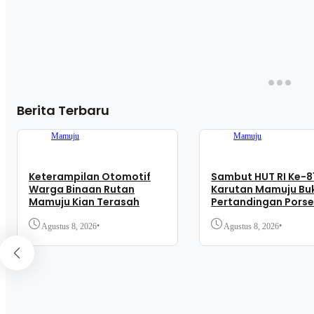
Berita Terbaru
Mamuju
Mamuju
Keterampilan Otomotif
Sambut HUT RI Ke-81
Warga Binaan Rutan
Karutan Mamuju Bu
Mamuju Kian Terasah
Pertandingan Porse
Bagikan Alat Olahr
Kepada Warga Bin
•
•
Agustus 8, 2026
Agustus 8, 2026