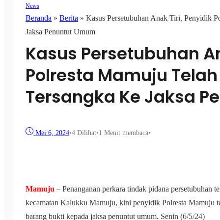
News
Beranda
»
Berita
»
Kasus Persetubuhan Anak Tiri, Penyidik 
Jaksa Penuntut Umum
Kasus Persetubuhan Ana
Polresta Mamuju Telah
Tersangka Ke Jaksa 
Mei 6, 2024
•
4
Dilihat
•
1 Menit membaca
•
Mamuju
– Penanganan perkara tindak pidana persetubuhan te
kecamatan Kalukku Mamuju, kini penyidik Polresta Mamuju t
barang bukti kepada jaksa penuntut umum. Senin (6/5/24)