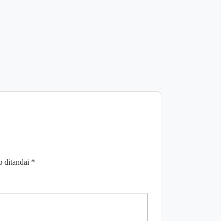
Selesaika
Parkir mel
Justice
Agustus 8,
b ditandai
*