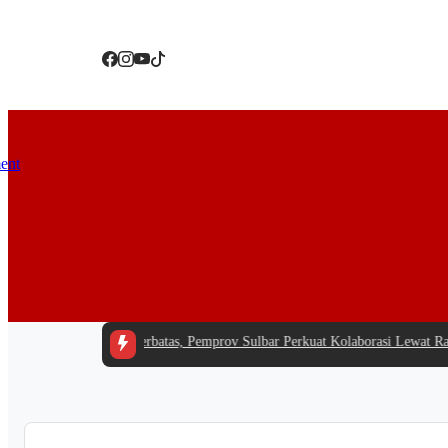
i Tengah Anggaran Terbatas, Pemprov Sulbar Perkuat Kolaborasi Lewat Raker