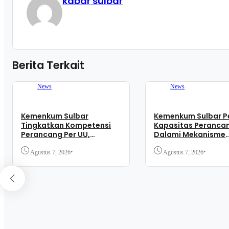
kabar sulbar
Berita Terkait
News
News
Kemenkum Sulbar
Kemenkum Sulbar P
Tingkatkan Kompetensi
Kapasitas Peranca
Perancang Per UU,
Dalami Mekanisme
Wujudkan Regulasi
Pengundangan Regu
Berkualitas
Nasional
•
•
Agustus 7, 2026
Agustus 7, 2026