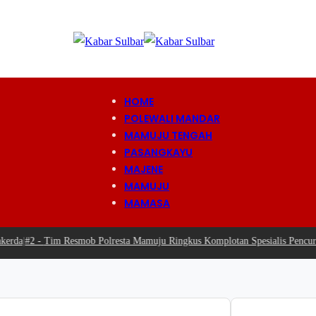
HOME
POLEWALI MANDAR
MAMUJU TENGAH
PASANGKAYU
MAJENE
MAMUJU
MAMASA
da
|
#2 -
Tim Resmob Polresta Mamuju Ringkus Komplotan Spesialis Pencuria