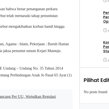
A
kan bahwa benar penanganan perkara
Pe
ebut telah memasuki tahap penuntutan
Per
Op
sebut mengakibatkan korban hamil hingga
A
Ko
un, Agama : Islam, Pekerjaan : Buruh Harian
Pa
Stu
da jaksa penuntut umum Kejari Mamuju.
A
76 E Undang – Undang No. 35 Tahun 2014
ntang Perlindungan Anak Jo Pasal 65 Ayat (1)
Pilihat Edi
No posts found
ancang Per UU, Wujudkan Regulasi