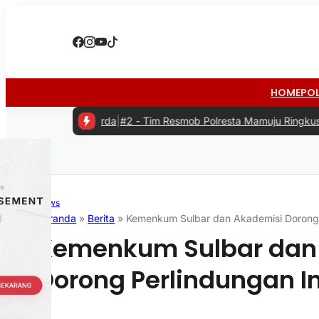
HOME
PO
rda
|
#2 -
Tim Resmob Polresta Mamuju Ringkus Komplotan Spesialis 
News
Beranda
»
Berita
»
Kemenkum Sulbar dan Akademisi Dorong 
Kemenkum Sulbar dan
Dorong Perlindungan I