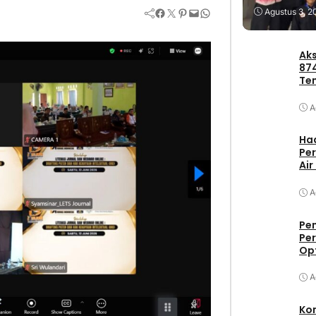
Facebook
Twitter
Pinterest
Mail
WhatsApp
Agustus 3, 2
Aks
87
Te
Pa
A
Had
Per
Air
A
Pe
Per
Op
A
Ko