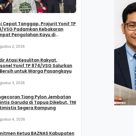
026
i Cepat Tanggap, Prajurit Yonif TP
4/VSG Padamkan Kebakaran
mpat Pengolahan Kayu di
sangkayu
gustus 2, 2026
ir Atasi Kesulitan Rakyat,
sonel Yonif TP 874/VSG Salurkan
 Bersih untuk Warga Pasangkayu
gustus 3, 2026
ngecoran Tiang Pylon Jembatan
intis Garuda di Tapua Dikebut, TNI
timistis Segera Rampung
gustus 4, 2026
mitmen Ketua BAZNAS Kabupaten