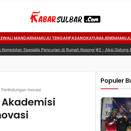
LEWALI MANDAR
MAMUJU TENGAH
PASANGKAYU
MAJENE
MAMUJ
Pencurian di Rumah Kosong
|
#3 -
Aksi Gotong Royong: Siswa Antusia
Populer Bu
Perlindungan Inovasi
 Akademisi
TNI
novasi
Tampil Gem
874/VSG Bo
Pencak Sil
2026