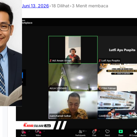
Juni 13, 2026
•
18
Dilihat
•
3 Menit membaca