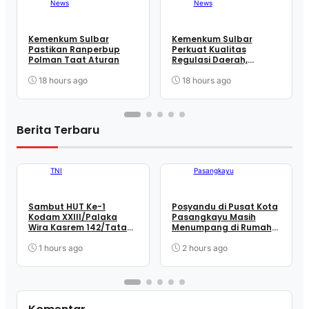
News
News
Kemenkum Sulbar
Kemenkum Sulbar
Pastikan Ranperbup
Perkuat Kualitas
Polman Taat Aturan
Regulasi Daerah,
Harmonisasi Dua
Ranperbup Polman
18 hours ago
18 hours ago
Berita Terbaru
Advetorial
TNI
Pasangkayu
Sambut HUT Ke-1
Posyandu di Pusat Kota
Kodam XXIII/Palaka
Pasangkayu Masih
Wira Kasrem 142/Tatag
Menumpang di Rumah
Pimpin Ziarah
Warga
Rombongan di TMP
1 hours ago
2 hours ago
Pati’di