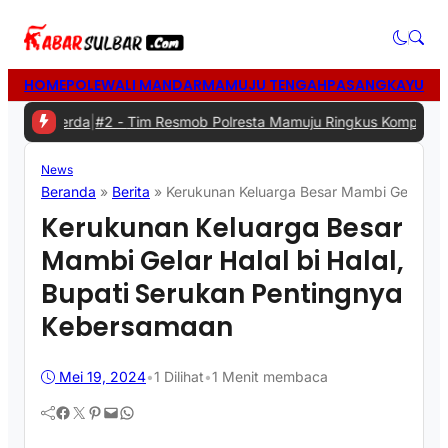
HOME
POLEWALI MANDAR
MAMUJU TENGAH
PASANGKAYU
MA
t Rakerda
|
#2 -
Tim Resmob Polresta Mamuju Ringkus Komplotan Spes
News
Beranda
»
Berita
»
Kerukunan Keluarga Besar Mambi Gelar Hal
Kerukunan Keluarga Besar
Mambi Gelar Halal bi Halal,
Bupati Serukan Pentingnya
Kebersamaan
Mei 19, 2024
•
1
Dilihat
•
1 Menit membaca
Facebook
Twitter
Pinterest
Mail
WhatsApp