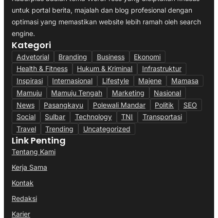
untuk portal berita, majalah dan blog profesional dengan
optimasi yang memastikan website lebih ramah oleh search
engine.
Kategori
Advetorial
Branding
Business
Ekonomi
Health & Fitness
Hukum & Kriminal
Infrastruktur
Inspirasi
Internasional
Lifestyle
Majene
Mamasa
Mamuju
Mamuju Tengah
Marketing
Nasional
News
Pasangkayu
Polewali Mandar
Politik
SEO
Social
Sulbar
Technology
TNI
Transportasi
Travel
Trending
Uncategorized
Link Penting
Tentang Kami
Kerja Sama
Kontak
Redaksi
Karier