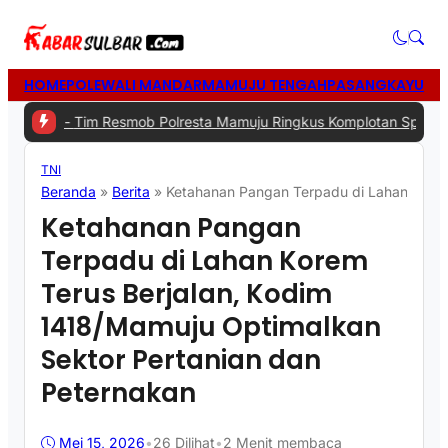
HOME
POLEWALI MANDAR
MAMUJU TENGAH
PASANGKAYU
MA
 -
Tim Resmob Polresta Mamuju Ringkus Komplotan Spesialis Pencur
TNI
Beranda
»
Berita
»
Ketahanan Pangan Terpadu di Lahan Korem
Ketahanan Pangan
Terpadu di Lahan Korem
Terus Berjalan, Kodim
1418/Mamuju Optimalkan
Sektor Pertanian dan
Peternakan
Mei 15, 2026
•
26
Dilihat
•
2 Menit membaca