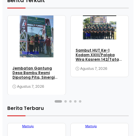
Berita Terkait
TNI
Sambut HUT Ke-1
Mamuju
TNI
Kodam XXIII/Palaka
Wira Kasrem 142/Tatag
Pimpin Ziarah
Jembatan Gantung
Rombongan di TMP
Agustus 7, 2026
Desa Bambu Resmi
Pati’di
Dipotong Pita, Sinergi
TNI dan Masyarakat
Wujudkan Akses Lebih
Agustus 7, 2026
Mudah
Berita Terbaru
Mamuju
Mamuju