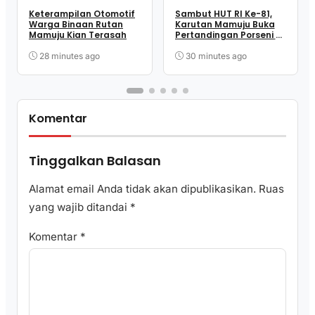
Keterampilan Otomotif
Sambut HUT RI Ke-81,
Warga Binaan Rutan
Karutan Mamuju Buka
Mamuju Kian Terasah
Pertandingan Porseni &
Bagikan Alat Olahraga
Kepada Warga Binaan
28 minutes ago
30 minutes ago
Komentar
Tinggalkan Balasan
Alamat email Anda tidak akan dipublikasikan.
Ruas
yang wajib ditandai
*
Komentar
*