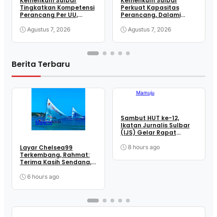
Kemenkum Sulbar
Kemenkum Sulbar
Tingkatkan Kompetensi
Perkuat Kapasitas
Perancang Per UU,
Perancang, Dalami
Wujudkan Regulasi
Mekanisme
Berkualitas
Pengundangan
Agustus 7, 2026
Agustus 7, 2026
Regulasi Nasional
Berita Terbaru
Mamuju
Sambut HUT ke-12,
Majene
Ikatan Jurnalis Sulbar
(IJS) Gelar Rapat
Matangkan Persiapan
Panitia
8 hours ago
Layar Chelsea99
Terkembang, Rahmat:
Terima Kasih Sendana,
Terima Kasih Para
Penopang Perjuangan
6 hours ago