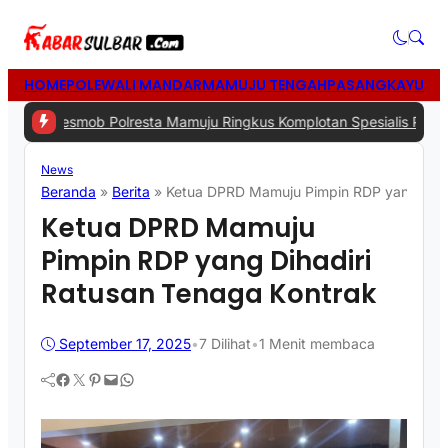
HOME
POLEWALI MANDAR
MAMUJU TENGAH
PASANGKAYU
MA
mob Polresta Mamuju Ringkus Komplotan Spesialis Pencurian di R
News
Beranda
»
Berita
»
Ketua DPRD Mamuju Pimpin RDP yang Dihad
Ketua DPRD Mamuju
Pimpin RDP yang Dihadiri
Ratusan Tenaga Kontrak
September 17, 2025
•
7
Dilihat
•
1 Menit membaca
Facebook
Twitter
Pinterest
Mail
WhatsApp