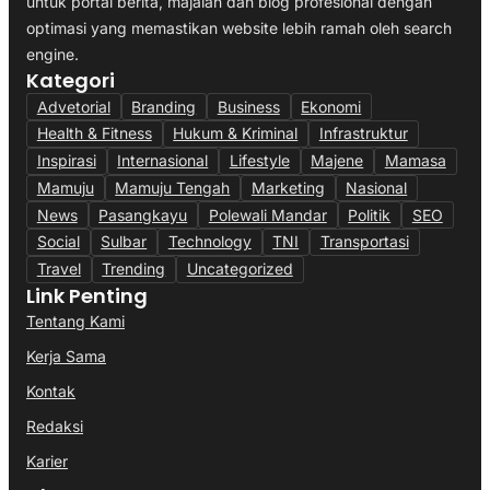
untuk portal berita, majalah dan blog profesional dengan
optimasi yang memastikan website lebih ramah oleh search
engine.
Kategori
Advetorial
Branding
Business
Ekonomi
Health & Fitness
Hukum & Kriminal
Infrastruktur
Inspirasi
Internasional
Lifestyle
Majene
Mamasa
Mamuju
Mamuju Tengah
Marketing
Nasional
News
Pasangkayu
Polewali Mandar
Politik
SEO
Social
Sulbar
Technology
TNI
Transportasi
Travel
Trending
Uncategorized
Link Penting
Tentang Kami
Kerja Sama
Kontak
Redaksi
Karier