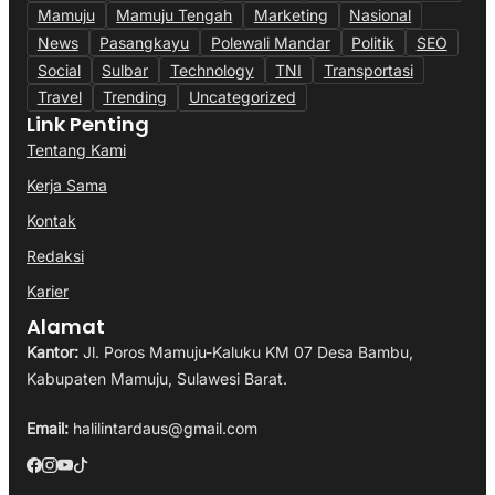
Mamuju
Mamuju Tengah
Marketing
Nasional
News
Pasangkayu
Polewali Mandar
Politik
SEO
Social
Sulbar
Technology
TNI
Transportasi
Travel
Trending
Uncategorized
Link Penting
Tentang Kami
Kerja Sama
Kontak
Redaksi
Karier
Alamat
Kantor:
Jl. Poros Mamuju-Kaluku KM 07 Desa Bambu,
Kabupaten Mamuju, Sulawesi Barat.
Email:
halilintardaus@gmail.com