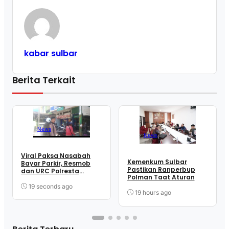
kabar sulbar
Berita Terkait
News
News
Viral Paksa Nasabah
Kemenkum Sulbar
Bayar Parkir, Resmob
Pastikan Ranperbup
dan URC Polresta
Polman Taat Aturan
Mamuju Sigap Amankan
Juru Parkir
19 seconds ago
19 hours ago