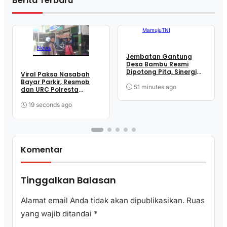
Berita Terbaru
Mamuju
TNI
News
Jembatan Gantung
Desa Bambu Resmi
Dipotong Pita, Sinergi
Viral Paksa Nasabah
TNI dan Masyarakat
Bayar Parkir, Resmob
Wujudkan Akses Lebih
51 minutes ago
dan URC Polresta
Mudah
Mamuju Sigap Amankan
Juru Parkir
19 seconds ago
Komentar
Tinggalkan Balasan
Alamat email Anda tidak akan dipublikasikan.
Ruas
yang wajib ditandai
*