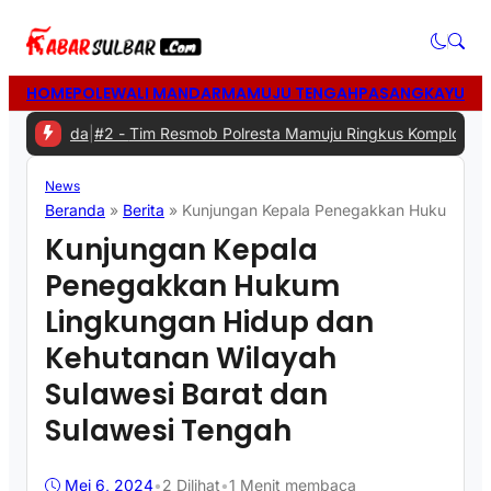
HOME
POLEWALI MANDAR
MAMUJU TENGAH
PASANGKAYU
MA
erda
|
#2 -
Tim Resmob Polresta Mamuju Ringkus Komplotan Spesialis
News
Beranda
»
Berita
»
Kunjungan Kepala Penegakkan Hukum Ling
Kunjungan Kepala
Penegakkan Hukum
Lingkungan Hidup dan
Kehutanan Wilayah
Sulawesi Barat dan
Sulawesi Tengah
Mei 6, 2024
•
2
Dilihat
•
1 Menit membaca