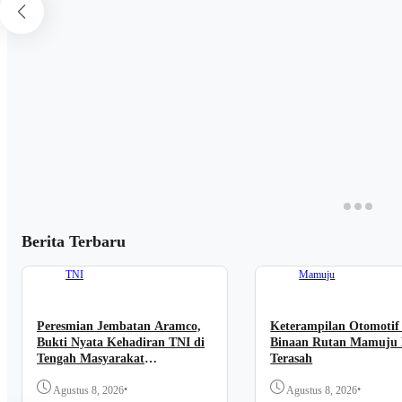
Berita Terbaru
TNI
Mamuju
Peresmian Jembatan Aramco,
Keterampilan Otomotif
Bukti Nyata Kehadiran TNI di
Binaan Rutan Mamuju 
Tengah Masyarakat
Terasah
Takandeang
•
•
Agustus 8, 2026
Agustus 8, 2026