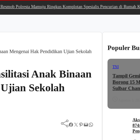
mob Polresta Mamuju Ringkus Komplotan Spesialis Pencurian di Rumah Koso
Populer Bu
naan Mengenai Hak Pendidikan Ujian Sekolah
TNI
ilitasi Anak Binaan
Tampil Gemi
Borong 15 Me
Ujian Sekolah
Sulbar Cham
Agustus 3, 20
Aks
Facebook
Twitter
Pinterest
Mail
WhatsApp
874
Pen