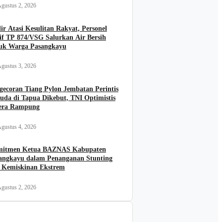
gustus 2, 2026
ir Atasi Kesulitan Rakyat, Personel
if TP 874/VSG Salurkan Air Bersih
uk Warga Pasangkayu
gustus 3, 2026
gecoran Tiang Pylon Jembatan Perintis
uda di Tapua Dikebut, TNI Optimistis
era Rampung
gustus 4, 2026
itmen Ketua BAZNAS Kabupaten
angkayu dalam Penanganan Stunting
 Kemiskinan Ekstrem
gustus 2, 2026