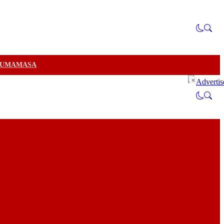
U
MAMASA
×