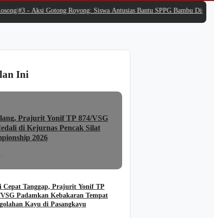
ng
|
#3 -
Aksi Gotong Royong: Siswa Antusias Bantu SPPG Bambu Distribusikan
lan Ini
lang, Prajurit Yonif TP 874/VSG
dali di Kejurnas Pencak Silat
pionship 2026
26
i Cepat Tanggap, Prajurit Yonif TP
/VSG Padamkan Kebakaran Tempat
golahan Kayu di Pasangkayu