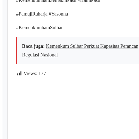
#KemenkumhamSemakinPasti #KamiPasti
#PamujiRaharja #Yasonna
#KemenkumhamSulbar
Baca juga:
Kemenkum Sulbar Perkuat Kapasitas Peranca
Regulasi Nasional
Views:
177