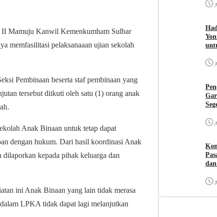
A
Had
 II Mamuju Kanwil Kemenkumham Sulbar
Yon
ya memfasilitasi pelaksanaaan ujian sekolah
unt
A
Seksi Pembinaan beserta staf pembinaan yang
Pen
utan tersebut diikuti oleh satu (1) orang anak
Gar
Seg
ah.
A
sekolah Anak Binaan untuk tetap dapat
apan dengan hukum. Dari hasil koordinasi Anak
Kom
Pas
 dilaporkan kepada pihak keluarga dan
dan
A
an ini Anak Binaan yang lain tidak merasa
dalam LPKA tidak dapat lagi melanjutkan