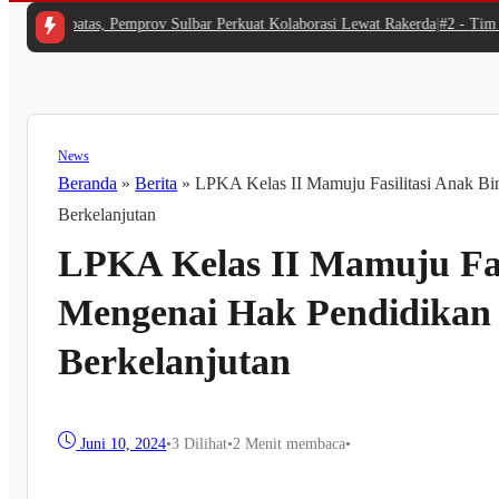
an Terbatas, Pemprov Sulbar Perkuat Kolaborasi Lewat Rakerda
|
#2 -
Tim Res
News
Beranda
»
Berita
»
LPKA Kelas II Mamuju Fasilitasi Anak Bi
Berkelanjutan
LPKA Kelas II Mamuju Fas
Mengenai Hak Pendidikan 
Berkelanjutan
Juni 10, 2024
•
3
Dilihat
•
2 Menit membaca
•