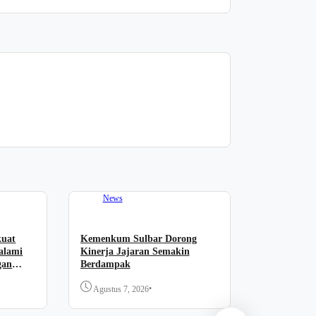
News
kuat
Kemenkum Sulbar Dorong
alami
Kinerja Jajaran Semakin
gan
Berdampak
•
Agustus 7, 2026