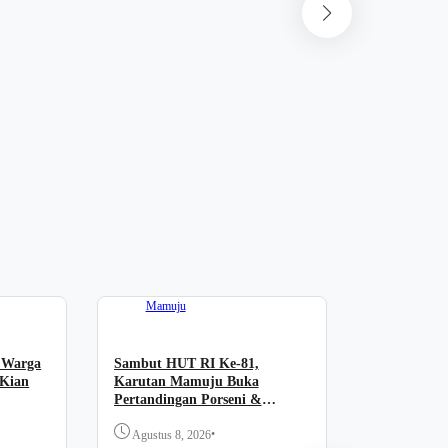
News
Forum “PA
Komitmen 
Dukung Pel
Agustus 7,
Mamuju
 Warga
Sambut HUT RI Ke-81,
Kian
Karutan Mamuju Buka
Pertandingan Porseni &
Bagikan Alat Olahraga Kepada
•
Warga Binaan
Agustus 8, 2026