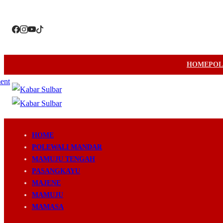
HOME
POL
HOME
POLEWALI MANDAR
MAMUJU TENGAH
PASANGKAYU
MAJENE
MAMUJU
MAMASA