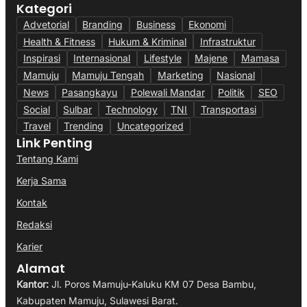
Kategori
Advetorial
Branding
Business
Ekonomi
Health & Fitness
Hukum & Kriminal
Infrastruktur
Inspirasi
Internasional
Lifestyle
Majene
Mamasa
Mamuju
Mamuju Tengah
Marketing
Nasional
News
Pasangkayu
Polewali Mandar
Politik
SEO
Social
Sulbar
Technology
TNI
Transportasi
Travel
Trending
Uncategorized
Link Penting
Tentang Kami
Kerja Sama
Kontak
Redaksi
Karier
Alamat
Kantor:
Jl. Poros Mamuju-Kaluku KM 07 Desa Bambu,
Kabupaten Mamuju, Sulawesi Barat.