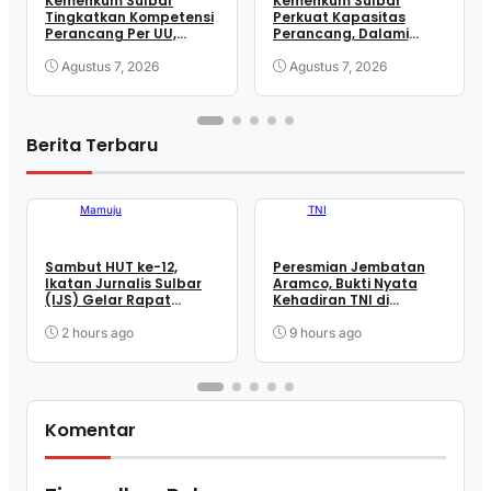
Kemenkum Sulbar
Kemenkum Sulbar
Tingkatkan Kompetensi
Perkuat Kapasitas
Perancang Per UU,
Perancang, Dalami
Wujudkan Regulasi
Mekanisme
Berkualitas
Pengundangan
Agustus 7, 2026
Agustus 7, 2026
Regulasi Nasional
Berita Terbaru
Mamuju
TNI
Sambut HUT ke-12,
Peresmian Jembatan
Ikatan Jurnalis Sulbar
Aramco, Bukti Nyata
(IJS) Gelar Rapat
Kehadiran TNI di
Matangkan Persiapan
Tengah Masyarakat
Panitia
Takandeang
2 hours ago
9 hours ago
Komentar