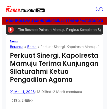
HOME
POLEWALI MANDAR
MAMUJU TENGAH
PASANGKAYU
MA
-
Tim Resmob Polresta Mamuju Ringkus Komplotan Spesialis Pencuri
News
Beranda
»
Berita
»
Perkuat Sinergi, Kapolresta Mamuju Terim
Perkuat Sinergi, Kapolresta
Mamuju Terima Kunjungan
Silaturahmi Ketua
Pengadilan Agama
Mei 11, 2026
•
13
Dilihat
•
2 Menit membaca
Facebook
Twitter
Pinterest
Mail
WhatsApp