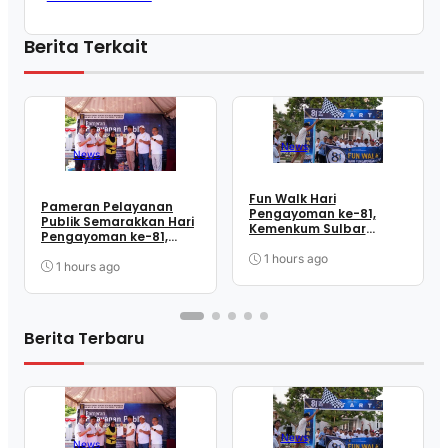
Berita Terkait
News
News
Fun Walk Hari
Pameran Pelayanan
Pengayoman ke-81,
Publik Semarakkan Hari
Kemenkum Sulbar
Pengayoman ke-81,
Satukan Langkah
Kemenkum Sulbar
Perkuat Kebersamaan
1 hours ago
Dekatkan Layanan ke
1 hours ago
dan Pelayanan
Masyarakat
Berita Terbaru
News
News