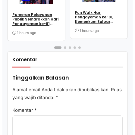
Fun Walk Hari
Pameran Pelayanan
Pengayoman ke-81,
Publik Semarakkan Hari
Kemenkum Sulbar
Pengayoman ke-81,
Satukan Langkah
Kemenkum Sulbar
Perkuat Kebersamaan
1 hours ago
Dekatkan Layanan ke
1 hours ago
dan Pelayanan
Masyarakat
Komentar
Tinggalkan Balasan
Alamat email Anda tidak akan dipublikasikan.
Ruas
yang wajib ditandai
*
Komentar
*