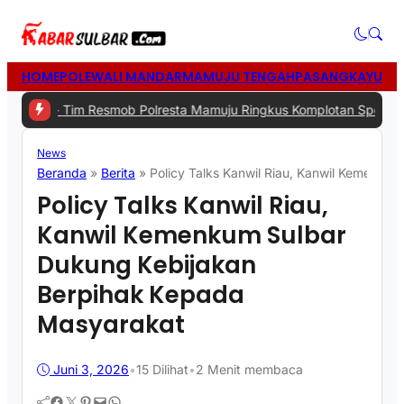
HOME
POLEWALI MANDAR
MAMUJU TENGAH
PASANGKAYU
MA
Tim Resmob Polresta Mamuju Ringkus Komplotan Spesialis Pencuria
News
Beranda
»
Berita
»
Policy Talks Kanwil Riau, Kanwil Kemenku
Policy Talks Kanwil Riau,
Kanwil Kemenkum Sulbar
Dukung Kebijakan
Berpihak Kepada
Masyarakat
Juni 3, 2026
•
15
Dilihat
•
2 Menit membaca
Facebook
Twitter
Pinterest
Mail
WhatsApp