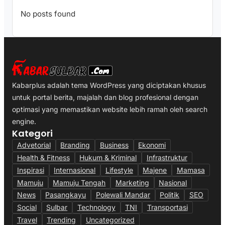
No posts found
Kabarplus adalah tema WordPress yang diciptakan khusus
untuk portal berita, majalah dan blog profesional dengan
optimasi yang memastikan website lebih ramah oleh search
engine.
Kategori
Advetorial
Branding
Business
Ekonomi
Health & Fitness
Hukum & Kriminal
Infrastruktur
Inspirasi
Internasional
Lifestyle
Majene
Mamasa
Mamuju
Mamuju Tengah
Marketing
Nasional
News
Pasangkayu
Polewali Mandar
Politik
SEO
Social
Sulbar
Technology
TNI
Transportasi
Travel
Trending
Uncategorized