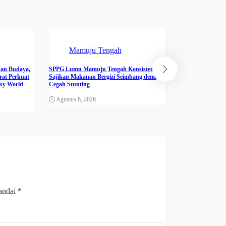
Mamuju Tengah
News
dan Budaya,
SPPG Lumu Mamuju Tengah Konsisten
Sambut Hari Pen
rat Perkuat
Sajikan Makanan Bergizi Seimbang demi
Kemenkum Sulbar
Sky World
Cegah Stunting
Unsulbar Melalui
Apostille
Agustus 6, 2026
Agustus 5, 202
tandai
*