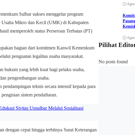
Agust
emenkum Sulbar sukses menggelar program
Komit
Pasan
10 Usaha Mikro dan Kecil (UMK) di Kabupaten
Kemis
hasil memperoleh status Perseroan Terbatas (PT)
Agust
Pilihat Edito
upakan bagian dari komitmen Kanwil Kemenkum
alui penguatan legalitas usaha masyarakat.
No posts found
an hukum yang lebih kuat bagi pelaku usaha,
 dan pengembangan usaha.
endampingan teknis secara intensif kepada para
n pengisian sistem pendaftaran.
kasi Sivitas Unsulbar Melalui Sosialisasi
an dengan cepat hingga terbitnya Surat Keterangan