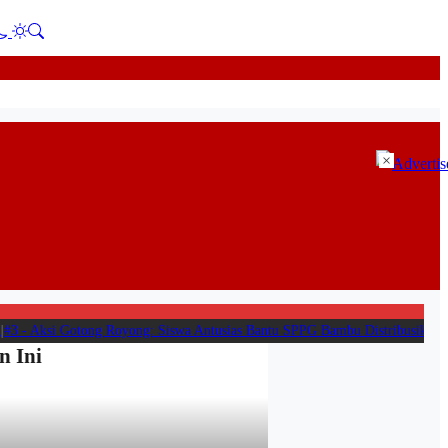
×
3 -
Aksi Gotong Royong: Siswa Antusias Bantu SPPG Bambu Distribusikan Mak
n Ini