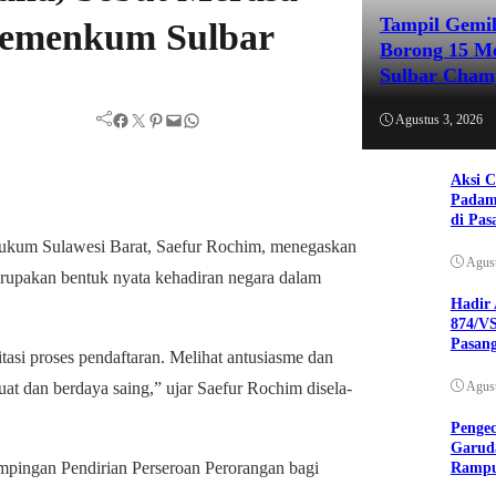
Tampil Gemil
Kemenkum Sulbar
Borong 15 Me
Sulbar Cham
Facebook
Twitter
Pinterest
Mail
WhatsApp
Agustus 3, 2026
Aksi C
Padam
di Pas
ukum Sulawesi Barat, Saefur Rochim, menegaskan
Agust
upakan bentuk nyata kehadiran negara dalam
Hadir 
874/VS
Pasan
tasi proses pendaftaran. Melihat antusiasme dan
t dan berdaya saing,” ujar Saefur Rochim disela-
Agust
Pengec
Garuda
pingan Pendirian Perseroan Perorangan bagi
Ramp