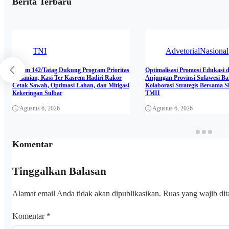
Berita Terbaru
TNI
Advetorial
Nasional
Korem 142/Tatag Dukung Program Prioritas
Optimalisasi Promosi Edukasi 
Pertanian, Kasi Ter Kasrem Hadiri Rakor
Anjungan Provinsi Sulawesi Ba
Cetak Sawah, Optimasi Lahan, dan Mitigasi
Kolaborasi Strategis Bersama 
Kekeringan Sulbar
TMII
Agustus 6, 2026
Agustus 6, 2026
Komentar
Tinggalkan Balasan
Alamat email Anda tidak akan dipublikasikan.
Ruas yang wajib di
Komentar
*