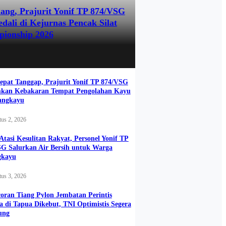
ang, Prajurit Yonif TP 874/VSG
dali di Kejurnas Pencak Silat
pionship 2026
epat Tanggap, Prajurit Yonif TP 874/VSG
kan Kebakaran Tempat Pengolahan Kayu
angkayu
us 2, 2026
Atasi Kesulitan Rakyat, Personel Yonif TP
G Salurkan Air Bersih untuk Warga
gkayu
us 3, 2026
oran Tiang Pylon Jembatan Perintis
 di Tapua Dikebut, TNI Optimistis Segera
ung