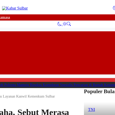
amasa
Polresta Mamuju Ringkus Komplotan Spesialis Pencurian di Rumah Kosong
|
#
Populer Bula
ntu Layanan Kanwil Kemenkum Sulbar
TNI
aha, Sebut Merasa