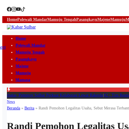
Home
Polewali Mandar
Mamuju Tengah
Pasangkayu
Majene
Mamuju
M
Home
Polewali Mandar
Mamuju Tengah
Pasangkayu
Majene
Mamuju
Mamasa
erbatas, Pemprov Sulbar Perkuat Kolaborasi Lewat Rakerda
|
#2 -
Tim Resmob 
News
Beranda
»
Berita
»
Randi Pemohon Legalitas Usaha, Sebut Merasa Terba
Randi Pemohon Legalitas Us