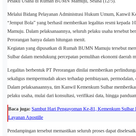
Pelaku Usaha di Rumah BUMN Mamuju, Selasa (12/5).
Melalui Bidang Pelayanan Administrasi Hukum Umum, Kanwil K
“Jemput Bola” yang berhasil memberikan legalitas resmi kepada 
Mamuju. Dalam pelaksanaannya, seluruh pelaku usaha tersebut ber
Perorangan hanya dalam hitungan menit.
Kegiatan yang dipusatkan di Rumah BUMN Mamuju tersebut mer
Sulbar dalam mendukung percepatan pemulihan ekonomi daerah mel
Legalitas berbentuk PT Perorangan dinilai memberikan perlindung
sekaligus mempermudah akses terhadap pembiayaan, permodalan,
Dalam pelaksanaannya, tim Kanwil Kemenkum Sulbar memberikan p
pelaku usaha, mulai dari konsultasi, verifikasi data, hingga pandua
Baca juga:
Sambut Hari Pengayoman Ke-81, Kemenkum Sulbar Edu
Layanan Apostille
Pendampingan tersebut memastikan seluruh proses dapat diselesaik