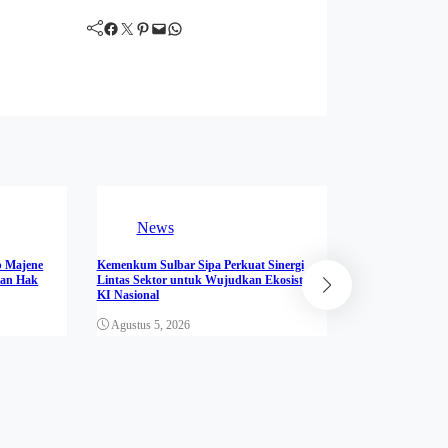
Facebook
Twitter
Pinterest
Mail
WhatsApp
News
 Majene
Kemenkum Sulbar Sipa Perkuat Sinergi
han Hak
Lintas Sektor untuk Wujudkan Ekosistem
News
KI Nasional
Perkuat Pengawa
Agustus 5, 2026
Gandeng Pemkab 
Usaha Komersial
Agustus 5, 202