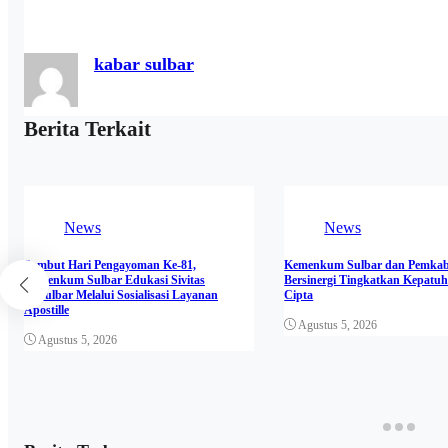
kabar sulbar
Berita Terkait
News
News
Sambut Hari Pengayoman Ke-81,
Kemenkum Sulbar dan Pemkab
Kemenkum Sulbar Edukasi Sivitas
Bersinergi Tingkatkan Kepatu
Unsulbar Melalui Sosialisasi Layanan
Cipta
Apostille
Agustus 5, 2026
Agustus 5, 2026