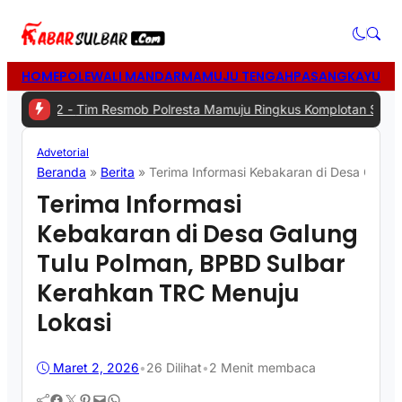
HOME
POLEWALI MANDAR
MAMUJU TENGAH
PASANGKAYU
MA
2 -
Tim Resmob Polresta Mamuju Ringkus Komplotan Spesialis Pencu
Advetorial
Beranda
»
Berita
»
Terima Informasi Kebakaran di Desa Galun
Terima Informasi
Kebakaran di Desa Galung
Tulu Polman, BPBD Sulbar
Kerahkan TRC Menuju
Lokasi
Maret 2, 2026
•
26
Dilihat
•
2 Menit membaca
Facebook
Twitter
Pinterest
Mail
WhatsApp