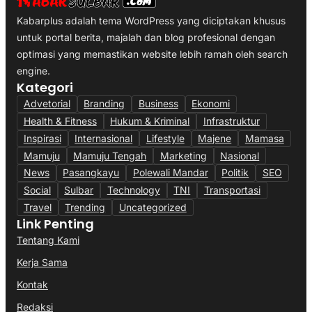
Kabarplus adalah tema WordPress yang diciptakan khusus
untuk portal berita, majalah dan blog profesional dengan
optimasi yang memastikan website lebih ramah oleh search
engine.
Kategori
Advetorial
Branding
Business
Ekonomi
Health & Fitness
Hukum & Kriminal
Infrastruktur
Inspirasi
Internasional
Lifestyle
Majene
Mamasa
Mamuju
Mamuju Tengah
Marketing
Nasional
News
Pasangkayu
Polewali Mandar
Politik
SEO
Social
Sulbar
Technology
TNI
Transportasi
Travel
Trending
Uncategorized
Link Penting
Tentang Kami
Kerja Sama
Kontak
Redaksi