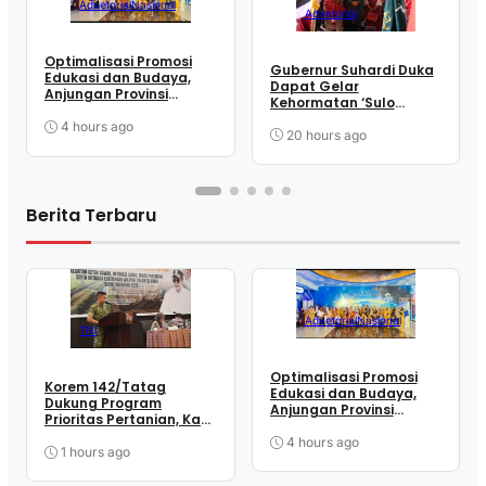
Advetorial
Nasional
Advetorial
Optimalisasi Promosi
Gubernur Suhardi Duka
Edukasi dan Budaya,
Dapat Gelar
Anjungan Provinsi
Kehormatan ‘Sulo
Sulawesi Barat Perkuat
Tappidena
Kolaborasi Strategis
4 hours ago
20 hours ago
Bersama Sky World TMII
Berita Terbaru
Advetorial
Nasional
TNI
Optimalisasi Promosi
Korem 142/Tatag
Edukasi dan Budaya,
Dukung Program
Anjungan Provinsi
Prioritas Pertanian, Kasi
Sulawesi Barat Perkuat
Ter Kasrem Hadiri Rakor
Kolaborasi Strategis
4 hours ago
Cetak Sawah, Optimasi
1 hours ago
Bersama Sky World TMII
Lahan, dan Mitigasi
Kekeringan Sulbar