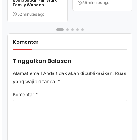
Rombongan Fun Walk
Justice
56 minutes ago
Family Wahdah
Islamiyah Sulbar
52 minutes ago
Komentar
Tinggalkan Balasan
Alamat email Anda tidak akan dipublikasikan.
Ruas
yang wajib ditandai
*
Komentar
*