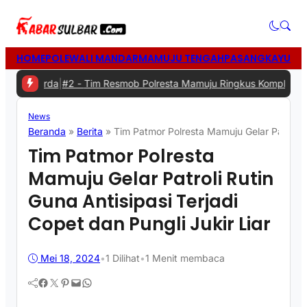
HOME
POLEWALI MANDAR
MAMUJU TENGAH
PASANGKAYU
MA
erda
|
#2 -
Tim Resmob Polresta Mamuju Ringkus Komplotan Spesiali
News
Beranda
»
Berita
»
Tim Patmor Polresta Mamuju Gelar Patroli Ru
Tim Patmor Polresta
Mamuju Gelar Patroli Rutin
Guna Antisipasi Terjadi
Copet dan Pungli Jukir Liar
Mei 18, 2024
•
1
Dilihat
•
1 Menit membaca
Facebook
Twitter
Pinterest
Mail
WhatsApp