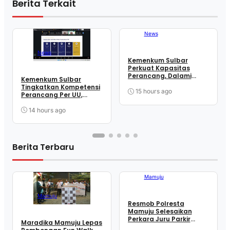
Berita Terkait
News
News
Kemenkum Sulbar
Perkuat Kapasitas
Perancang, Dalami
Kemenkum Sulbar
Mekanisme
Tingkatkan Kompetensi
Pengundangan
15 hours ago
Perancang Per UU,
Regulasi Nasional
Wujudkan Regulasi
Berkualitas
14 hours ago
Berita Terbaru
Mamuju
Mamuju
Resmob Polresta
Mamuju Selesaikan
Perkara Juru Parkir
Maradika Mamuju Lepas
melalui Restorative