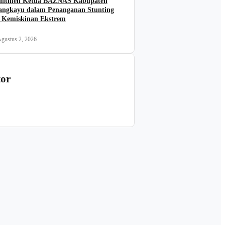
itmen Ketua BAZNAS Kabupaten
angkayu dalam Penanganan Stunting
 Kemiskinan Ekstrem
gustus 2, 2026
tor