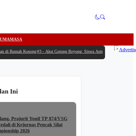
U
MAMASA
×
 di Rumah Kosong
|
#3 -
Aksi Gotong Royong: Siswa Antusias Bantu SPPG Bambu
lan Ini
lang, Prajurit Yonif TP 874/VSG
dali di Kejurnas Pencak Silat
pionship 2026