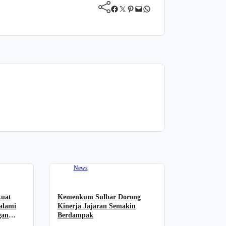
Facebook
Twitter
Pinterest
Mail
WhatsApp
News
kuat
Kemenkum Sulbar Dorong
alami
Kinerja Jajaran Semakin
gan
Berdampak