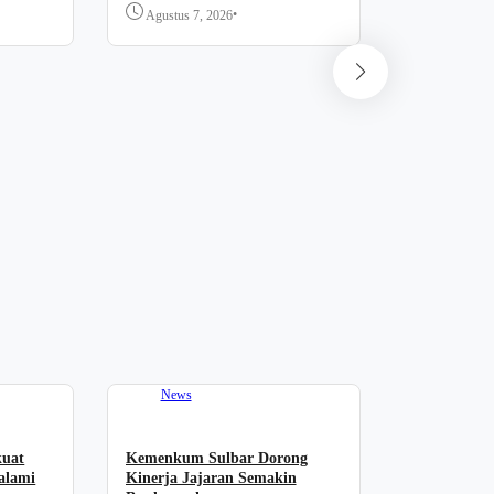
•
Agustus 7, 2026
News
Forum “PA
Komitmen 
Dukung Pel
Agustus 7,
News
kuat
Kemenkum Sulbar Dorong
alami
Kinerja Jajaran Semakin