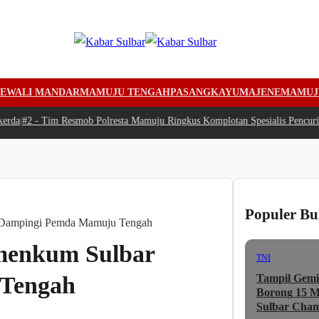
EWALI MANDAR
MAMUJU TENGAH
PASANGKAYU
MAJENE
MAMUJ
da
|
#2 -
Tim Resmob Polresta Mamuju Ringkus Komplotan Spesialis Pencurian
Populer Bu
r Dampingi Pemda Mamuju Tengah
emenkum Sulbar
TNI
Tampil Gemi
Tengah
Borong 15 Me
Sulbar Cham