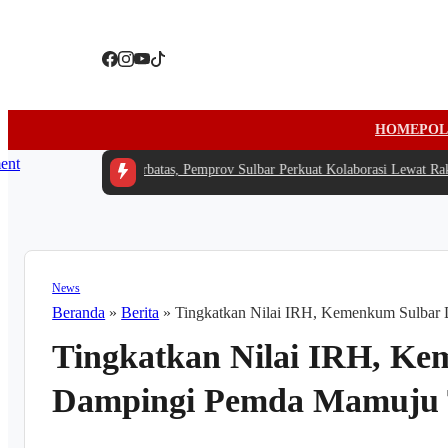
HOME
POL
 Tengah Anggaran Terbatas, Pemprov Sulbar Perkuat Kolaborasi Lewat Raker
News
Beranda
»
Berita
»
Tingkatkan Nilai IRH, Kemenkum Sulba
Tingkatkan Nilai IRH, K
Dampingi Pemda Mamuju 