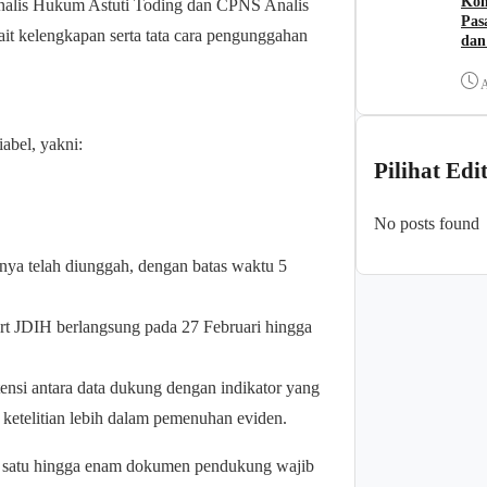
Kom
nalis Hukum Astuti Toding dan CPNS Analis
Pas
t kelengkapan serta tata cara pengunggahan
dan
A
abel, yakni:
Pilihat Edi
No posts found
nya telah diunggah, dengan batas waktu 5
ort JDIH berlangsung pada 27 Februari hingga
ensi antara data dukung dengan indikator yang
ketelitian lebih dalam pemenuhan eviden.
iki satu hingga enam dokumen pendukung wajib