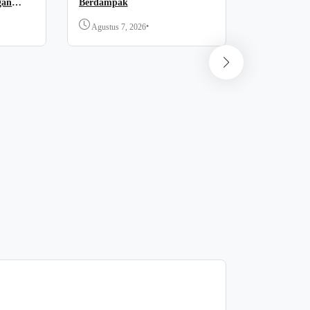
gan
Berdampak
•
Agustus 7, 2026
News
Forum “PA
Komitmen 
Dukung Pel
Agustus 7,