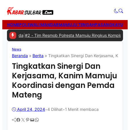
HOME
POLEWALI MANDAR
MAMUJU TENGAH
PASANGKAYU
MA
rda
|
#2 -
Tim Resmob Polresta Mamuju Ringkus Komplotan Spesialis 
News
Beranda
»
Berita
»
Tingkatkan Sinergi Dan Kerjasama, Kani
Tingkatkan Sinergi Dan
Kerjasama, Kanim Mamuju
Koordinasi dengan Pemda
Mateng
April 24, 2024
•
4
Dilihat
•
1 Menit membaca
Facebook
Twitter
Pinterest
Mail
WhatsApp