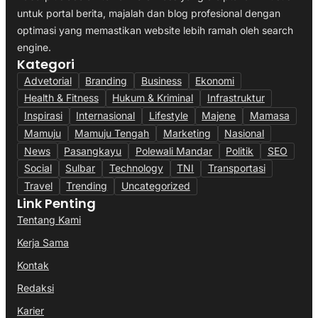
untuk portal berita, majalah dan blog profesional dengan
optimasi yang memastikan website lebih ramah oleh search
engine.
Kategori
Advetorial
Branding
Business
Ekonomi
Health & Fitness
Hukum & Kriminal
Infrastruktur
Inspirasi
Internasional
Lifestyle
Majene
Mamasa
Mamuju
Mamuju Tengah
Marketing
Nasional
News
Pasangkayu
Polewali Mandar
Politik
SEO
Social
Sulbar
Technology
TNI
Transportasi
Travel
Trending
Uncategorized
Link Penting
Tentang Kami
Kerja Sama
Kontak
Redaksi
Karier