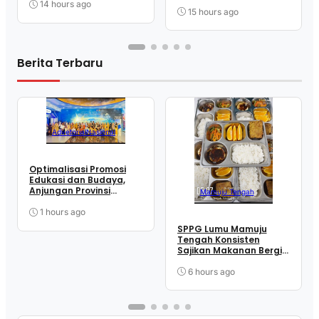
Kepatuhan Hak Cipta
Melalui Sosialisasi
14 hours ago
15 hours ago
Layanan Apostille
Berita Terbaru
Advetorial
Nasional
Optimalisasi Promosi
Edukasi dan Budaya,
Anjungan Provinsi
Mamuju Tengah
Sulawesi Barat Perkuat
Kolaborasi Strategis
1 hours ago
Bersama Sky World TMII
SPPG Lumu Mamuju
Tengah Konsisten
Sajikan Makanan Bergizi
Seimbang demi Cegah
Stunting
6 hours ago