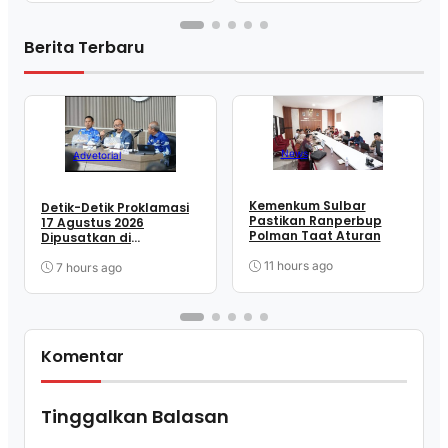
Berita Terbaru
News
Advetorial
Kemenkum Sulbar
Detik-Detik Proklamasi
Pastikan Ranperbup
17 Agustus 2026
Polman Taat Aturan
Dipusatkan di
Lapangan Ahmad
11 hours ago
Kirang Mamuju
7 hours ago
Komentar
Tinggalkan Balasan