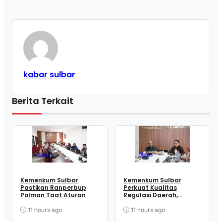
kabar sulbar
Berita Terkait
News
News
Kemenkum Sulbar
Kemenkum Sulbar
Pastikan Ranperbup
Perkuat Kualitas
Polman Taat Aturan
Regulasi Daerah,
Harmonisasi Dua
Ranperbup Polman
11 hours ago
11 hours ago