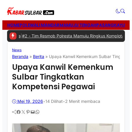
HOME
POLEWALI MANDAR
MAMUJU TENGAH
PASANGKAYU
MA
|
#2 -
Tim Resmob Polresta Mamuju Ringkus Komplotan Spesialis Pe
News
Beranda
»
Berita
»
Upaya Kanwil Kemenkum Sulbar Tingkatka
Upaya Kanwil Kemenkum
Sulbar Tingkatkan
Kompetensi Pegawai
Mei 19, 2026
•
14
Dilihat
•
2 Menit membaca
Facebook
Twitter
Pinterest
Mail
WhatsApp