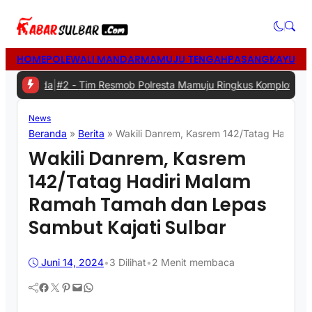
HOME
POLEWALI MANDAR
MAMUJU TENGAH
PASANGKAYU
MA
rda
|
#2 -
Tim Resmob Polresta Mamuju Ringkus Komplotan Spesialis 
News
Beranda
»
Berita
»
Wakili Danrem, Kasrem 142/Tatag Hadiri 
Wakili Danrem, Kasrem
142/Tatag Hadiri Malam
Ramah Tamah dan Lepas
Sambut Kajati Sulbar
Juni 14, 2024
•
3
Dilihat
•
2 Menit membaca
Facebook
Twitter
Pinterest
Mail
WhatsApp