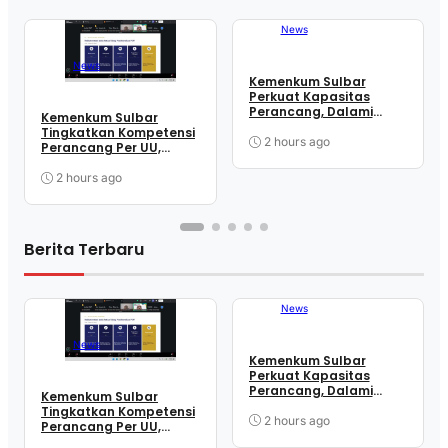
News
News
Kemenkum Sulbar
Perkuat Kapasitas
Perancang, Dalami
Kemenkum Sulbar
Mekanisme
Tingkatkan Kompetensi
Pengundangan
2 hours ago
Perancang Per UU,
Regulasi Nasional
Wujudkan Regulasi
Berkualitas
2 hours ago
Berita Terbaru
News
News
Kemenkum Sulbar
Perkuat Kapasitas
Perancang, Dalami
Kemenkum Sulbar
Mekanisme
Tingkatkan Kompetensi
Pengundangan
2 hours ago
Perancang Per UU,
Regulasi Nasional
Wujudkan Regulasi