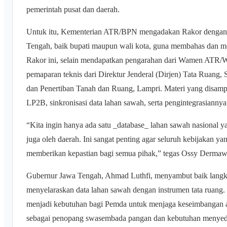
pemerintah pusat dan daerah.
Untuk itu, Kementerian ATR/BPN mengadakan Rakor dengan m
Tengah, baik bupati maupun wali kota, guna membahas dan me
Rakor ini, selain mendapatkan pengarahan dari Wamen ATR/
pemaparan teknis dari Direktur Jenderal (Dirjen) Tata Ruang,
dan Penertiban Tanah dan Ruang, Lampri. Materi yang disampa
LP2B, sinkronisasi data lahan sawah, serta pengintegrasiannya
“Kita ingin hanya ada satu _database_ lahan sawah nasional y
juga oleh daerah. Ini sangat penting agar seluruh kebijakan y
memberikan kepastian bagi semua pihak,” tegas Ossy Dermaw
Gubernur Jawa Tengah, Ahmad Luthfi, menyambut baik lan
menyelaraskan data lahan sawah dengan instrumen tata ruang.
menjadi kebutuhan bagi Pemda untuk menjaga keseimbangan a
sebagai penopang swasembada pangan dan kebutuhan menyedi