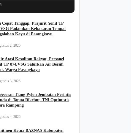
6
i Cepat Tanggap, Prajurit Yonif TP
/VSG Padamkan Kebakaran Tempat
golahan Kayu di Pasangkayu
gustus 2, 2026
ir Atasi Kesulitan Rakyat, Personel
if TP 874/VSG Salurkan Air Bersih
uk Warga Pasangkayu
gustus 3, 2026
gecoran Tiang Pylon Jembatan Perintis
uda di Tapua Dikebut, TNI Optimistis
era Rampung
gustus 4, 2026
itmen Ketua BAZNAS Kabupaten