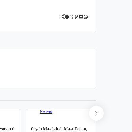
Facebook
Twitter
Pinterest
Mail
WhatsApp
Nasional
Nasional
ayanan di
Cegah Masalah di Masa Depan,
Kementerian