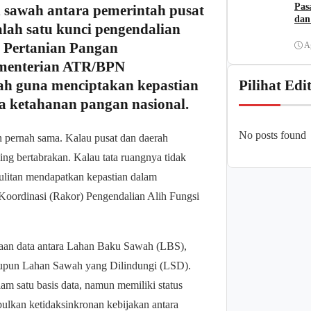
Pas
 sawah antara pemerintah pusat
dan
lah satu kunci pengendalian
n Pertanian Pangan
A
Kementerian ATR/BPN
ah guna menciptakan kepastian
Pilihat Edi
a ketahanan pangan nasional.
No posts found
n pernah sama. Kalau pusat dan daerah
g bertabrakan. Kalau tata ruangnya tidak
sulitan mendapatkan kepastian dalam
Koordinasi (Rakor) Pengendalian Alih Fungsi
aan data antara Lahan Baku Sawah (LBS),
upun Lahan Sawah yang Dilindungi (LSD).
am satu basis data, namun memiliki status
bulkan ketidaksinkronan kebijakan antara