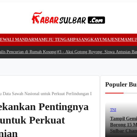
EWALI MANDAR
MAMUJU TENGAH
PASANGKAYU
MAJENE
MAMUJ
di Rumah Kosong
|
#3 -
Aksi Gotong Royong: Siswa Antusias Bantu SPPG Bambu 
Populer Bu
ata Sawah Nasional untuk Perkuat Perlindungan Lahan Pertanian
kankan Pentingnya
TNI
 untuk Perkuat
Tampil Gemi
Borong 15 Me
nian
Sulbar Cham