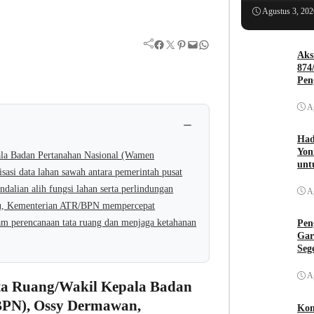
Agustus 3, 202
Facebook
Twitter
Pinterest
Mail
WhatsApp
Aks
874
Pen
A
−
Had
Yon
ala Badan Pertanahan Nasional (Wamen
unt
si data lahan sawah antara pemerintah pusat
dalian alih fungsi lahan serta perlindungan
A
itu, Kementerian ATR/BPN mempercepat
am perencanaan tata ruang dan menjaga ketahanan
Pen
Gar
Seg
A
ata Ruang/Wakil Kepala Badan
PN), Ossy Dermawan,
Kom