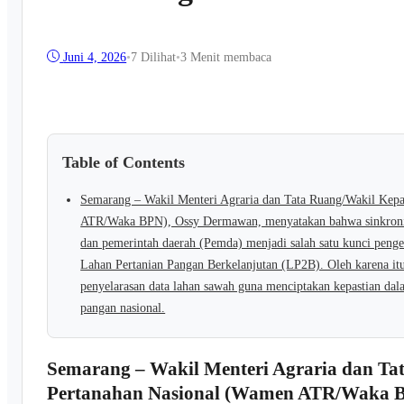
Juni 4, 2026
•
7
Dilihat
•
3 Menit membaca
Table of Contents
Semarang – Wakil Menteri Agraria dan Tata Ruang/Wakil Kep
ATR/Waka BPN), Ossy Dermawan, menyatakan bahwa sinkronisa
dan pemerintah daerah (Pemda) menjadi salah satu kunci pengen
Lahan Pertanian Pangan Berkelanjutan (LP2B). Oleh karena 
penyelarasan data lahan sawah guna menciptakan kepastian dal
pangan nasional.
Semarang – Wakil Menteri Agraria dan T
Pertanahan Nasional (Wamen ATR/Waka B