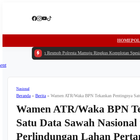
HOME
POL
a
|
#2 -
Tim Resmob Polresta Mamuju Ringkus Komplotan Spesialis Pencurian 
Nasional
Beranda
»
Berita
»
Wamen ATR/Waka BPN Tekankan Pentingnya Satu D
Wamen ATR/Waka BPN Te
Satu Data Sawah Nasional
Perlindungan Lahan Perta