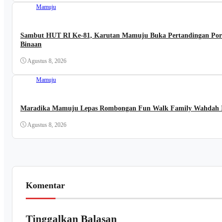
Mamuju
Sambut HUT RI Ke-81, Karutan Mamuju Buka Pertandingan Pors
Binaan
Agustus 8, 2026
Mamuju
Maradika Mamuju Lepas Rombongan Fun Walk Family Wahdah I
Agustus 8, 2026
Komentar
Tinggalkan Balasan