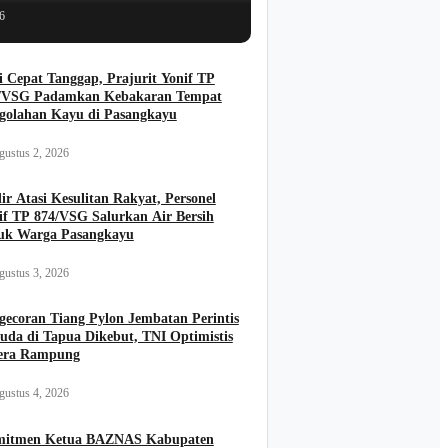
6
i Cepat Tanggap, Prajurit Yonif TP
/VSG Padamkan Kebakaran Tempat
golahan Kayu di Pasangkayu
gustus 2, 2026
ir Atasi Kesulitan Rakyat, Personel
if TP 874/VSG Salurkan Air Bersih
uk Warga Pasangkayu
gustus 3, 2026
gecoran Tiang Pylon Jembatan Perintis
uda di Tapua Dikebut, TNI Optimistis
era Rampung
gustus 4, 2026
itmen Ketua BAZNAS Kabupaten