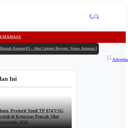
U
MAMASA
umah Kosong
|
#3 -
Aksi Gotong Royong: Siswa Antusias Bantu SPPG Bambu Dist
×
lan Ini
lang, Prajurit Yonif TP 874/VSG
dali di Kejurnas Pencak Silat
pionship 2026