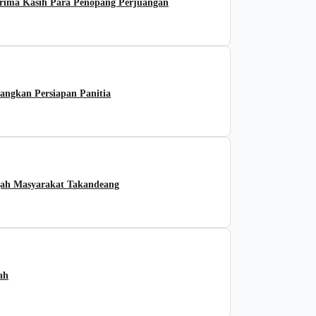
erima Kasih Para Penopang Perjuangan
angkan Persiapan Panitia
gah Masyarakat Takandeang
ah