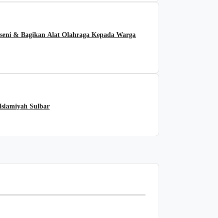
eni & Bagikan Alat Olahraga Kepada Warga
slamiyah Sulbar