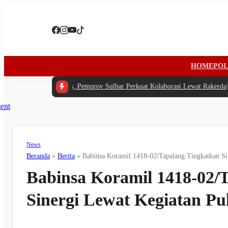
HOME
POL
ah Anggaran Terbatas, Pemprov Sulbar Perkuat Kolaborasi Lewat Rakerda
|
#2 
News
Beranda
»
Berita
»
Babinsa Koramil 1418-02/Tapalang Tingkatkan Si
Babinsa Koramil 1418-02/
Sinergi Lewat Kegiatan Pu