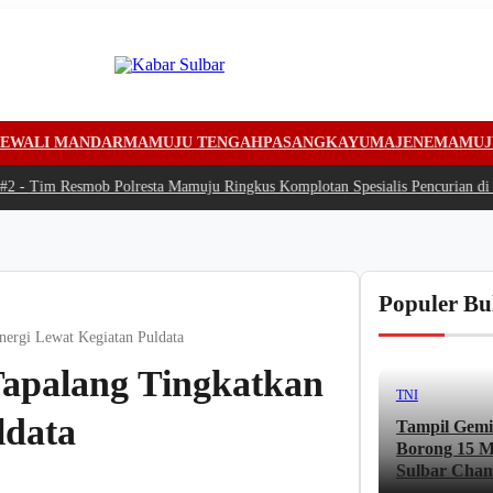
EWALI MANDAR
MAMUJU TENGAH
PASANGKAYU
MAJENE
MAMUJ
-
Tim Resmob Polresta Mamuju Ringkus Komplotan Spesialis Pencurian di R
Populer Bu
nergi Lewat Kegiatan Puldata
Tapalang Tingkatkan
TNI
ldata
Tampil Gemi
Borong 15 Me
Sulbar Cham