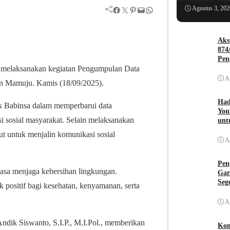
Facebook
Twitter
Pinterest
Mail
WhatsApp
Agustus 3, 202
Aks
874
Pen
, melaksanakan kegiatan Pengumpulan Data
A
ten Mamuju. Kamis (18/09/2025).
Had
kok Babinsa dalam memperbarui data
Yon
si sosial masyarakat. Selain melaksanakan
unt
t untuk menjalin komunikasi sosial
A
Pen
iasa menjaga kebersihan lingkungan.
Gar
Seg
positif bagi kesehatan, kenyamanan, serta
A
dik Siswanto, S.I.P., M.I.Pol., memberikan
Kom