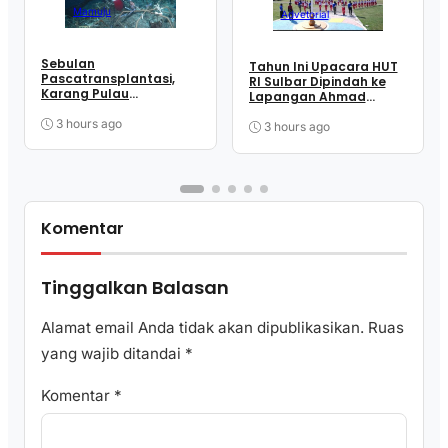
Mamuju
Advetorial
Sebulan
Tahun Ini Upacara HUT
Pascatransplantasi,
RI Sulbar Dipindah ke
Karang Pulau
Lapangan Ahmad
Karampuang Kembali
Kirang, SDK: Lebih Efisien
Dimonitor
3 hours ago
3 hours ago
Komentar
Tinggalkan Balasan
Alamat email Anda tidak akan dipublikasikan.
Ruas
yang wajib ditandai
*
Komentar
*