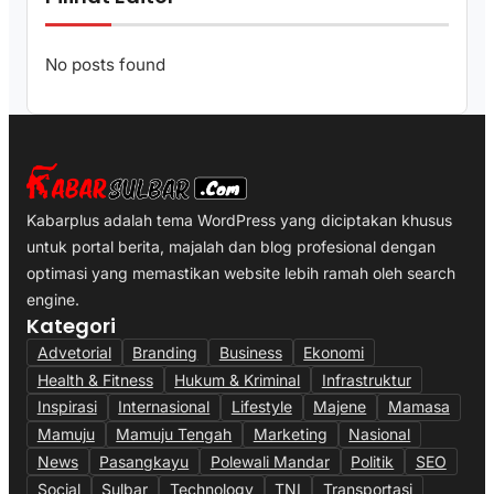
No posts found
Kabarplus adalah tema WordPress yang diciptakan khusus
untuk portal berita, majalah dan blog profesional dengan
optimasi yang memastikan website lebih ramah oleh search
engine.
Kategori
Advetorial
Branding
Business
Ekonomi
Health & Fitness
Hukum & Kriminal
Infrastruktur
Inspirasi
Internasional
Lifestyle
Majene
Mamasa
Mamuju
Mamuju Tengah
Marketing
Nasional
News
Pasangkayu
Polewali Mandar
Politik
SEO
Social
Sulbar
Technology
TNI
Transportasi