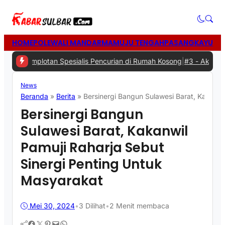
HOME
POLEWALI MANDAR
MAMUJU TENGAH
PASANGKAYU
MA
lotan Spesialis Pencurian di Rumah Kosong
|
#3 -
Aksi Gotong Royon
News
Beranda
»
Berita
»
Bersinergi Bangun Sulawesi Barat, Kakanwi
Bersinergi Bangun
Sulawesi Barat, Kakanwil
Pamuji Raharja Sebut
Sinergi Penting Untuk
Masyarakat
Mei 30, 2024
•
3
Dilihat
•
2 Menit membaca
Facebook
Twitter
Pinterest
Mail
WhatsApp