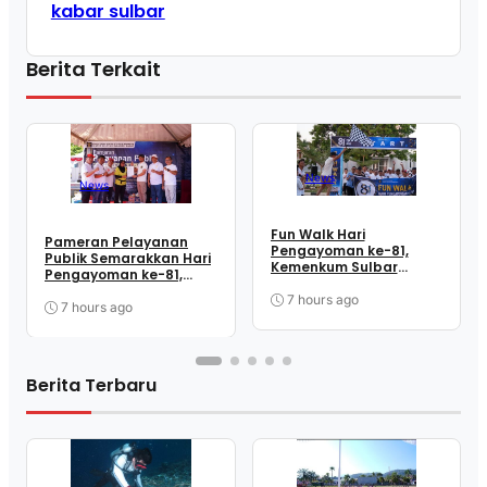
kabar sulbar
Berita Terkait
News
News
Fun Walk Hari
Pameran Pelayanan
Pengayoman ke-81,
Publik Semarakkan Hari
Kemenkum Sulbar
Pengayoman ke-81,
Satukan Langkah
Kemenkum Sulbar
Perkuat Kebersamaan
7 hours ago
Dekatkan Layanan ke
7 hours ago
dan Pelayanan
Masyarakat
Berita Terbaru