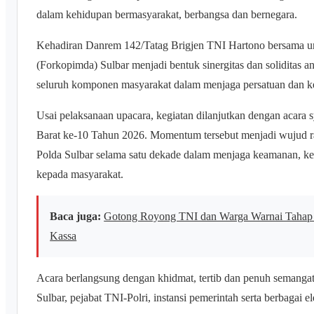
dalam kehidupan bermasyarakat, berbangsa dan bernegara.
Kehadiran Danrem 142/Tatag Brigjen TNI Hartono bersama u
(Forkopimda) Sulbar menjadi bentuk sinergitas dan soliditas an
seluruh komponen masyarakat dalam menjaga persatuan dan k
Usai pelaksanaan upacara, kegiatan dilanjutkan dengan acara
Barat ke-10 Tahun 2026. Momentum tersebut menjadi wujud ra
Polda Sulbar selama satu dekade dalam menjaga keamanan, ket
kepada masyarakat.
Baca juga:
Gotong Royong TNI dan Warga Warnai Tahap 
Kassa
Acara berlangsung dengan khidmat, tertib dan penuh semangat
Sulbar, pejabat TNI-Polri, instansi pemerintah serta berbagai 