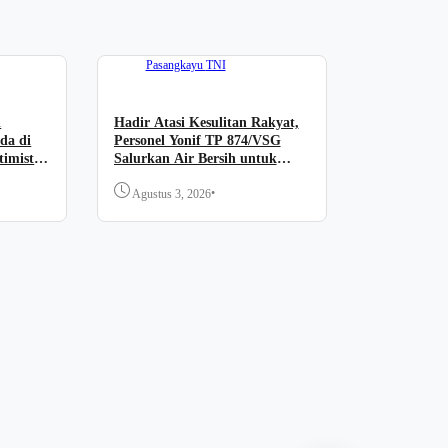
Pasangkayu
TNI
n
Hadir Atasi Kesulitan Rakyat,
da di
Personel Yonif TP 874/VSG
imistis
Salurkan Air Bersih untuk
Warga Pasangkayu
•
Agustus 3, 2026