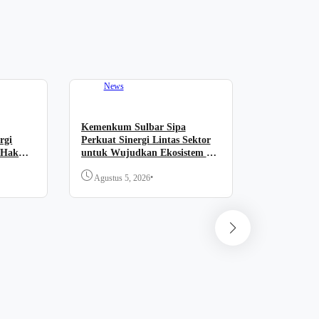
News
Kemenkum Sulbar Sipa
rgi
Perkuat Sinergi Lintas Sektor
 Hak
untuk Wujudkan Ekosistem KI
Nasional
•
Agustus 5, 2026
News
Perkuat Pe
Kemenkum 
Pemkab Maj