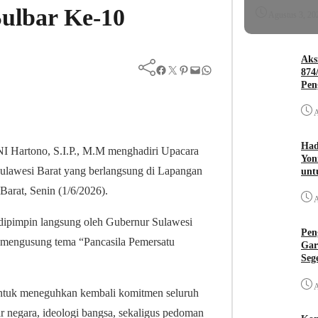
ulbar Ke-10
Agustus 3, 20
Aks
Facebook
Twitter
Pinterest
Mail
WhatsApp
874
Pen
A
Had
 Hartono, S.I.P., M.M menghadiri Upacara
Yon
 Sulawesi Barat yang berlangsung di Lapangan
unt
Barat, Senin (1/6/2026).
A
 dipimpin langsung oleh Gubernur Sulawesi
Pen
 mengusung tema “Pancasila Pemersatu
Gar
Seg
A
untuk meneguhkan kembali komitmen seluruh
ar negara, ideologi bangsa, sekaligus pedoman