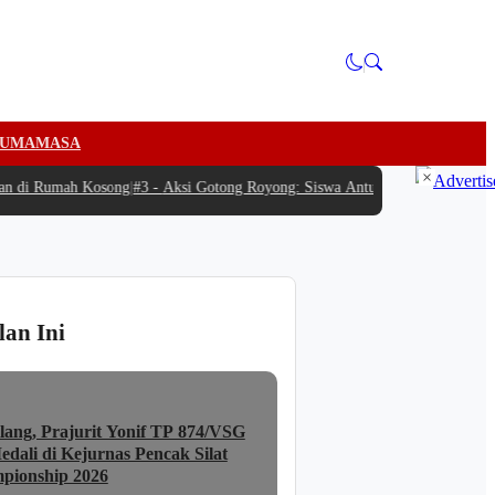
U
MAMASA
×
 di Rumah Kosong
|
#3 -
Aksi Gotong Royong: Siswa Antusias Bantu SPPG Bambu
lan Ini
lang, Prajurit Yonif TP 874/VSG
dali di Kejurnas Pencak Silat
pionship 2026