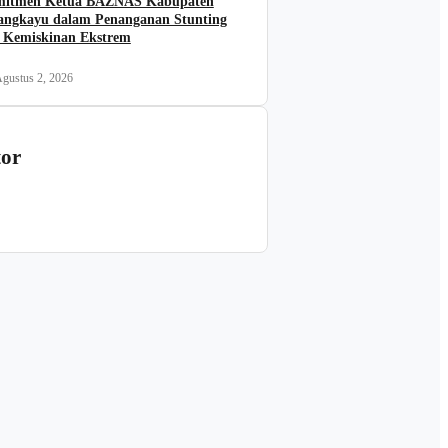
itmen Ketua BAZNAS Kabupaten
angkayu dalam Penanganan Stunting
 Kemiskinan Ekstrem
gustus 2, 2026
tor