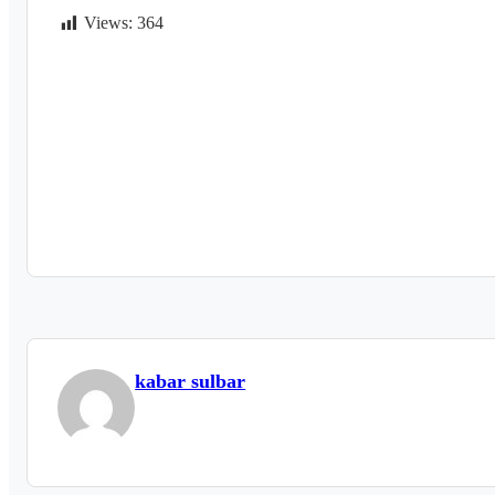
Views:
364
kabar sulbar