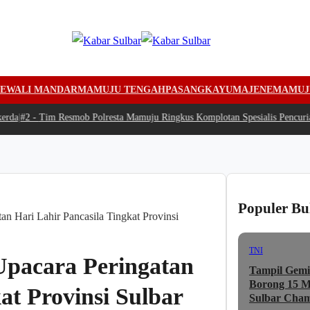
EWALI MANDAR
MAMUJU TENGAH
PASANGKAYU
MAJENE
MAMUJ
a
|
#2 -
Tim Resmob Polresta Mamuju Ringkus Komplotan Spesialis Pencurian
Populer Bu
n Hari Lahir Pancasila Tingkat Provinsi
TNI
Upacara Peringatan
Tampil Gemi
Borong 15 Me
at Provinsi Sulbar
Sulbar Cham