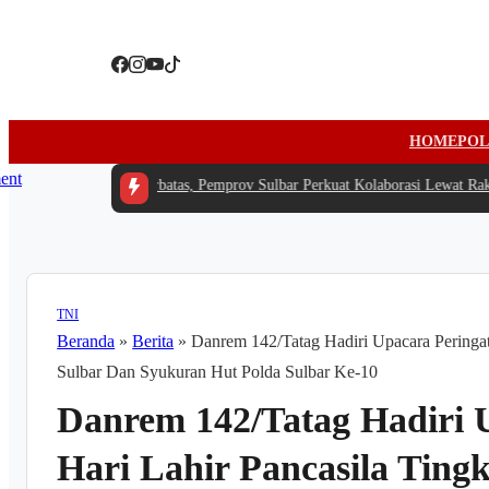
HOME
POL
 Tengah Anggaran Terbatas, Pemprov Sulbar Perkuat Kolaborasi Lewat Rakerd
TNI
Beranda
»
Berita
»
Danrem 142/Tatag Hadiri Upacara Peringata
Sulbar Dan Syukuran Hut Polda Sulbar Ke-10
Danrem 142/Tatag Hadiri 
Hari Lahir Pancasila Tingk