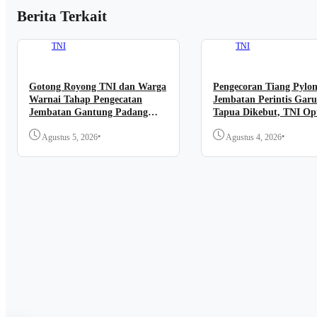
Berita Terkait
TNI
TNI
Gotong Royong TNI dan Warga
Pengecoran Tiang Pylo
Warnai Tahap Pengecatan
Jembatan Perintis Garu
Jembatan Gantung Padang
Tapua Dikebut, TNI Opt
Kassa
Segera Rampung
•
•
Agustus 5, 2026
Agustus 4, 2026