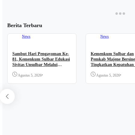
Berita Terbaru
News
News
Sambut Hari Pengayoman Ke-
Kemenkum Sulbar dan
81, Kemenkum Sulbar Edukasi
Pemkab Majene Bersine
Sivitas Unsulbar Melalui
Tingkatkan Kepatuhan
Sosialisasi Layanan Apostille
Cipta
•
•
Agustus 5, 2026
Agustus 5, 2026