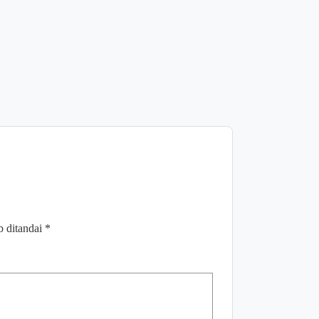
Pelaku Usa
Agustus 5,
b ditandai
*