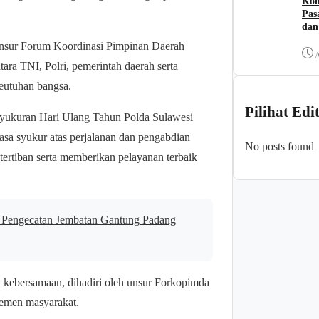
Kom
Pas
dan
nsur Forum Koordinasi Pimpinan Daerah
A
tara TNI, Polri, pemerintah daerah serta
eutuhan bangsa.
Pilihat Edi
 syukuran Hari Ulang Tahun Polda Sulawesi
sa syukur atas perjalanan dan pengabdian
No posts found
ertiban serta memberikan pelayanan terbaik
Pengecatan Jembatan Gantung Padang
 kebersamaan, dihadiri oleh unsur Forkopimda
elemen masyarakat.