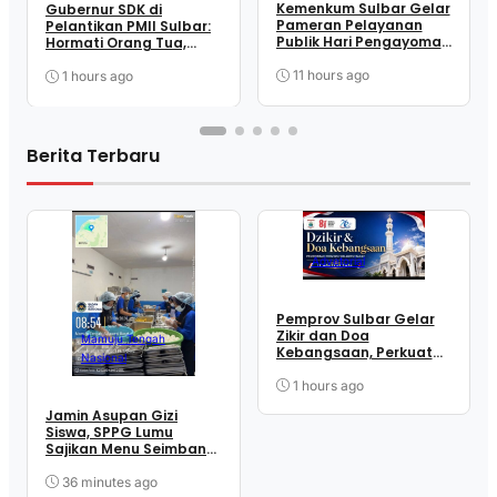
Kemenkum Sulbar Gelar
Gubernur SDK di
Pameran Pelayanan
Pelantikan PMII Sulbar:
Publik Hari Pengayoman
Hormati Orang Tua,
ke-81 , Dekatkan
Guru, dan Penguasa
Layanan ke Masyarakat
Bijak, Tapi Jangan Ragu
11 hours ago
1 hours ago
Kritik Pemerintah
Berita Terbaru
Advetorial
Pemprov Sulbar Gelar
Zikir dan Doa
Mamuju Tengah
Kebangsaan, Perkuat
Nasional
Semangat
Kemerdekaan dan
1 hours ago
Persatuan
Jamin Asupan Gizi
Siswa, SPPG Lumu
Sajikan Menu Seimbang
Setiap Hari
36 minutes ago