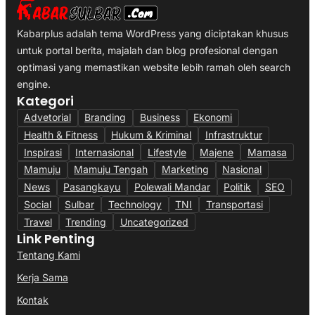
Kabarplus adalah tema WordPress yang diciptakan khusus
untuk portal berita, majalah dan blog profesional dengan
optimasi yang memastikan website lebih ramah oleh search
engine.
Kategori
Advetorial
Branding
Business
Ekonomi
Health & Fitness
Hukum & Kriminal
Infrastruktur
Inspirasi
Internasional
Lifestyle
Majene
Mamasa
Mamuju
Mamuju Tengah
Marketing
Nasional
News
Pasangkayu
Polewali Mandar
Politik
SEO
Social
Sulbar
Technology
TNI
Transportasi
Travel
Trending
Uncategorized
Link Penting
Tentang Kami
Kerja Sama
Kontak