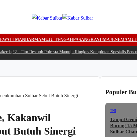
EWALI MANDAR
MAMUJU TENGAH
PASANGKAYU
MAJENE
MAMUJ
rda
|
#2 -
Tim Resmob Polresta Mamuju Ringkus Komplotan Spesialis Pencuri
Populer Bu
emenkumham Sulbar Sebut Butuh Sinergi
TNI
e, Kakanwil
Tampil Gemi
Borong 15 Me
t Butuh Sinergi
Sulbar Cham