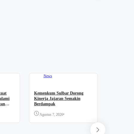
Forum “PA
Komitmen 
Dukung Pel
Agustus 7,
News
kuat
Kemenkum Sulbar Dorong
alami
Kinerja Jajaran Semakin
gan
Berdampak
•
Agustus 7, 2026