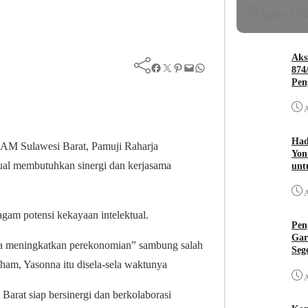
Agustus 3, 20
Aks
Facebook
Twitter
Pinterest
Mail
WhatsApp
874
Pen
A
Had
AM Sulawesi Barat, Pamuji Raharja
Yon
ual membutuhkan sinergi dan kerjasama
unt
A
agam potensi kekayaan intelektual.
Pen
Gar
paya meningkatkan perekonomian” sambung salah
Seg
am, Yasonna itu disela-sela waktunya
A
rat siap bersinergi dan berkolaborasi