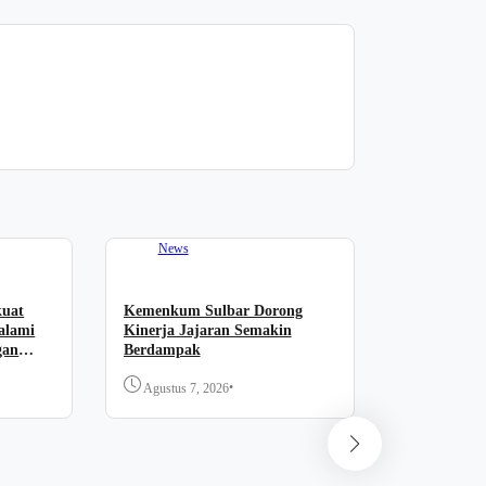
News
kuat
Kemenkum Sulbar Dorong
alami
Kinerja Jajaran Semakin
gan
Berdampak
•
Agustus 7, 2026
News