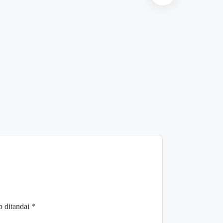
News
Forum “PA
Komitmen 
Dukung Pel
Agustus 7,
b ditandai
*