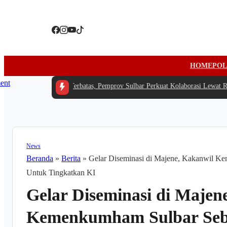
HOME
POL
Di Tengah Anggaran Terbatas, Pemprov Sulbar Perkuat Kolaborasi Lewat Rake
News
Beranda
»
Berita
»
Gelar Diseminasi di Majene, Kakanwil K
Untuk Tingkatkan KI
Gelar Diseminasi di Majen
Kemenkumham Sulbar Sebu