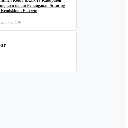
itmen Ketua BAZNAS Kabupaten
angkayu dalam Penanganan Stunting
 Kemiskinan Ekstrem
gustus 2, 2026
tor