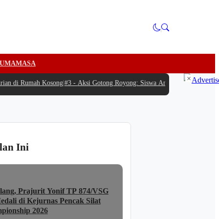
U
MAMASA
×
an di Rumah Kosong
|
#3 -
Aksi Gotong Royong: Siswa Antusias Bantu SPPG Bam
lan Ini
lang, Prajurit Yonif TP 874/VSG
dali di Kejurnas Pencak Silat
pionship 2026