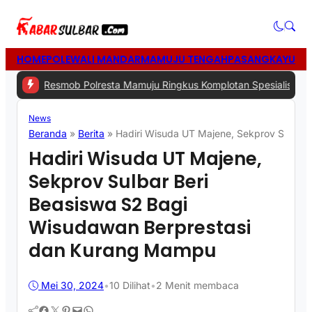
HOME
POLEWALI MANDAR
MAMUJU TENGAH
PASANGKAYU
MA
Resmob Polresta Mamuju Ringkus Komplotan Spesialis Pencurian di
News
Beranda
»
Berita
»
Hadiri Wisuda UT Majene, Sekprov Sulbar
Hadiri Wisuda UT Majene,
Sekprov Sulbar Beri
Beasiswa S2 Bagi
Wisudawan Berprestasi
dan Kurang Mampu
Mei 30, 2024
•
10
Dilihat
•
2 Menit membaca
Facebook
Twitter
Pinterest
Mail
WhatsApp