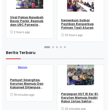
News
News
Viral Paksa Nasabah
Kemenkum Sulbar
Bayar Parkir, Resmob
Pastikan Ranperbup
dan URC Polresta
Polman Taat Aturan
Mamuju Sigap Amankan
Juru Parkir
2 hours ago
22 hours ago
Berita Terbaru
Mamuju
Perkuat Sinergitas,
Mamuju
Karutan Mamuju Dan
Kakanwil Ditjenpas
Sulbar Sambangi Lanal
Persiapan HUT RI Ke-81,
Mamuju
19 minutes ago
Karutan Mamuju Hadiri
Rakor Lintas Sektor
Bersama Pemprov.
Sulbar
32 minutes ago