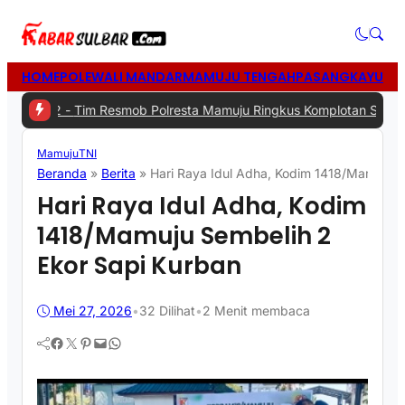
HOME
POLEWALI MANDAR
MAMUJU TENGAH
PASANGKAYU
MA
 -
Tim Resmob Polresta Mamuju Ringkus Komplotan Spesialis Pencur
Mamuju
TNI
Beranda
»
Berita
»
Hari Raya Idul Adha, Kodim 1418/Mamuju S
Hari Raya Idul Adha, Kodim
1418/Mamuju Sembelih 2
Ekor Sapi Kurban
Mei 27, 2026
•
32
Dilihat
•
2 Menit membaca
Facebook
Twitter
Pinterest
Mail
WhatsApp