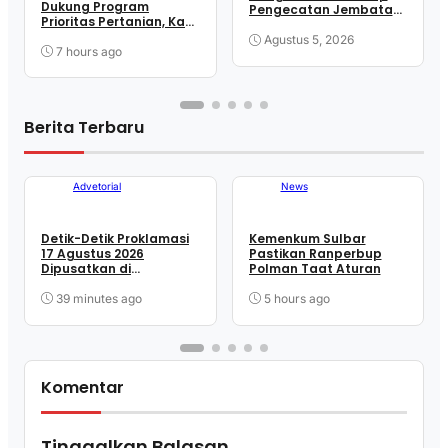
Dukung Program
Pengecatan Jembatan
Prioritas Pertanian, Kasi
Gantung Padang Kassa
Ter Kasrem Hadiri Rakor
Agustus 5, 2026
Cetak Sawah, Optimasi
7 hours ago
Lahan, dan Mitigasi
Kekeringan Sulbar
Berita Terbaru
Advetorial
News
Detik-Detik Proklamasi
Kemenkum Sulbar
17 Agustus 2026
Pastikan Ranperbup
Dipusatkan di
Polman Taat Aturan
Lapangan Ahmad
Kirang Mamuju
39 minutes ago
5 hours ago
Komentar
Tinggalkan Balasan