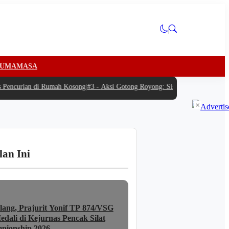
U
MAMASA
ncurian di Rumah Kosong
|
#3 -
Aksi Gotong Royong: Siswa Antusias Bantu SP
×
lan Ini
lang, Prajurit Yonif TP 874/VSG
dali di Kejurnas Pencak Silat
pionship 2026