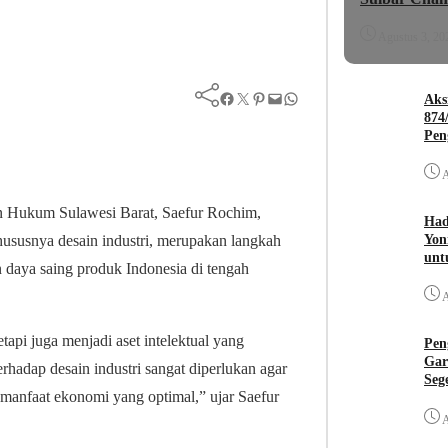
Agustus 3, 20
Facebook
Twitter
Pinterest
Mail
WhatsApp
Aks
874
Pen
A
n Hukum Sulawesi Barat, Saefur Rochim,
Had
Yon
ususnya desain industri, merupakan langkah
unt
n daya saing produk Indonesia di tengah
A
tapi juga menjadi aset intelektual yang
Pen
Gar
rhadap desain industri sangat diperlukan agar
Seg
 manfaat ekonomi yang optimal,” ujar Saefur
A