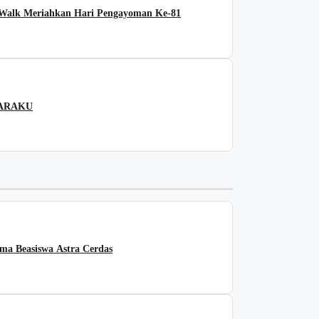
alk Meriahkan Hari Pengayoman Ke-81
SUARAKU
ma Beasiswa Astra Cerdas