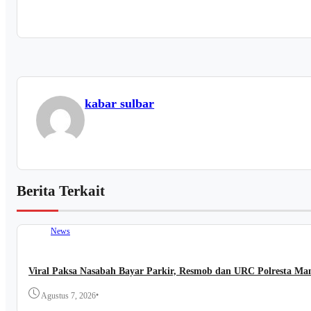
kabar sulbar
Berita Terkait
News
Viral Paksa Nasabah Bayar Parkir, Resmob dan URC Polresta M
•
Agustus 7, 2026