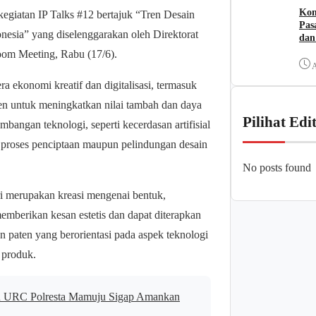
Kom
egiatan IP Talks #12 bertajuk “Tren Desain
Pas
nesia” yang diselenggarakan oleh Direktorat
dan
Zoom Meeting, Rabu (17/6).
A
 ekonomi kreatif dan digitalisasi, termasuk
en untuk meningkatkan nilai tambah dan daya
Pilihat Edi
angan teknologi, seperti kecerdasan artifisial
dap proses penciptaan maupun pelindungan desain
No posts found
i merupakan kreasi mengenai bentuk,
emberikan kesan estetis dan dapat diterapkan
 paten yang berorientasi pada aspek teknologi
u produk.
an URC Polresta Mamuju Sigap Amankan