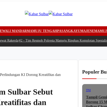
EWALI MANDAR
MAMUJU TENGAH
PASANGKAYU
MAJENE
MAMUJ
t Rakerda
|
#2 -
Tim Resmob Polresta Mamuju Ringkus Komplotan Spesialis Pe
Populer Bu
Perlindungan KI Dorong Kreatifitas dan
m Sulbar Sebut
TNI
Tampil Gemi
eatifitas dan
Borong 15 Me
Sulbar Cham