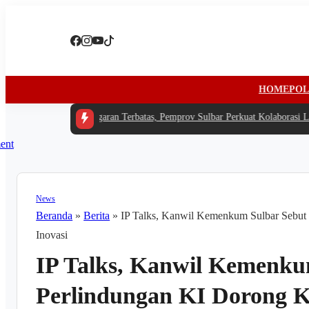
HOME
POL
#1 -
Di Tengah Anggaran Terbatas, Pemprov Sulbar Perkuat Kolaborasi Lewa
News
Beranda
»
Berita
»
IP Talks, Kanwil Kemenkum Sulbar Sebut 
Inovasi
IP Talks, Kanwil Kemenku
Perlindungan KI Dorong Kr