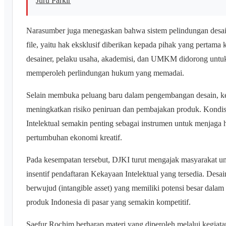
Juru Parkir
Narasumber juga menegaskan bahwa sistem pelindungan desain i
file, yaitu hak eksklusif diberikan kepada pihak yang pertama 
desainer, pelaku usaha, akademisi, dan UMKM didorong untu
memperoleh perlindungan hukum yang memadai.
Selain membuka peluang baru dalam pengembangan desain, kema
meningkatkan risiko peniruan dan pembajakan produk. Kondis
Intelektual semakin penting sebagai instrumen untuk menjaga h
pertumbuhan ekonomi kreatif.
Pada kesempatan tersebut, DJKI turut mengajak masyarakat un
insentif pendaftaran Kekayaan Intelektual yang tersedia. Desai
berwujud (intangible asset) yang memiliki potensi besar dala
produk Indonesia di pasar yang semakin kompetitif.
Saefur Rochim berharap materi yang diperoleh melalui kegiat