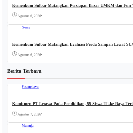
Kemenkum Sulbar Matangkan Persiapan Bazar UMKM dan Fun W
•
Agustus 6, 2026
News
Kemenkum Sulbar Matangkan Evaluasi Perda Sampah Lewat 
•
Agustus 6, 2026
Berita Terbaru
Pasangkayu
Komitmen PT Letawa Pada Pendidikan, 55 Siswa Tikke Raya Teri
•
Agustus 7, 2026
Mamuju