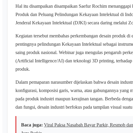
Hal itu disampaikan disampaikan Saefur Rochim menanggapi k
Produk dan Peluang Pelindungan Kekayaan Intelektual di Indo
Jenderal Kekayaan Intelektual (DJKI) secara daring melalui 
Kegiatan tersebut membahas perkembangan desain produk di era
pentingnya pelindungan Kekayaan Intelektual sebagai instrum
saing produk nasional. Webinar juga mengulas pengaruh perkemb
(Artificial Intelligence/AI) dan teknologi 3D printing, terha
produk.
Dalam pemaparan narasumber dijelaskan bahwa desain industr
konfigurasi, komposisi garis, warna, atau gabungannya yang m
pada produk industri maupun kerajinan tangan. Berbeda dengan
dan fungsi, desain industri berfokus pada tampilan visual suat
Baca juga:
Viral Paksa Nasabah Bayar Parkir, Resmob d