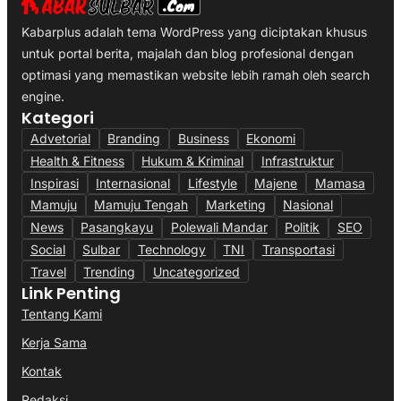
Kabarplus adalah tema WordPress yang diciptakan khusus
untuk portal berita, majalah dan blog profesional dengan
optimasi yang memastikan website lebih ramah oleh search
engine.
Kategori
Advetorial
Branding
Business
Ekonomi
Health & Fitness
Hukum & Kriminal
Infrastruktur
Inspirasi
Internasional
Lifestyle
Majene
Mamasa
Mamuju
Mamuju Tengah
Marketing
Nasional
News
Pasangkayu
Polewali Mandar
Politik
SEO
Social
Sulbar
Technology
TNI
Transportasi
Travel
Trending
Uncategorized
Link Penting
Tentang Kami
Kerja Sama
Kontak
Redaksi