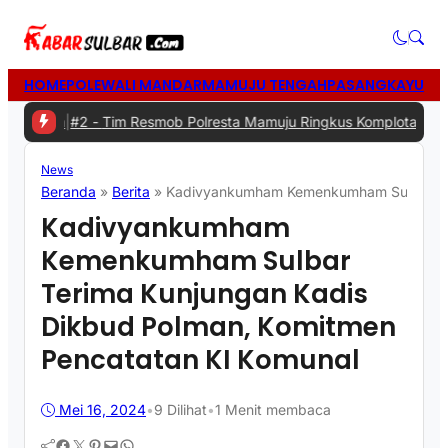
HOME
POLEWALI MANDAR
MAMUJU TENGAH
PASANGKAYU
MA
da
|
#2 -
Tim Resmob Polresta Mamuju Ringkus Komplotan Spesialis P
News
Beranda
»
Berita
»
Kadivyankumham Kemenkumham Sulbar Ter
Kadivyankumham
Kemenkumham Sulbar
Terima Kunjungan Kadis
Dikbud Polman, Komitmen
Pencatatan KI Komunal
Mei 16, 2024
•
9
Dilihat
•
1 Menit membaca
Facebook
Twitter
Pinterest
Mail
WhatsApp