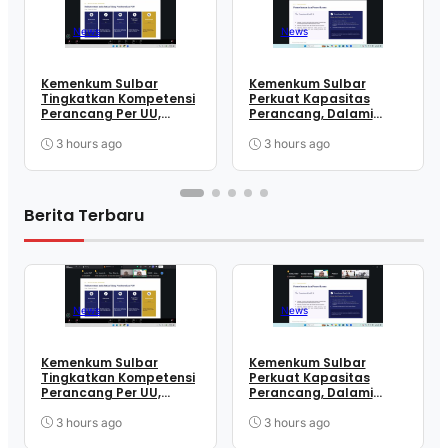
News
News
Kemenkum Sulbar
Kemenkum Sulbar
Tingkatkan Kompetensi
Perkuat Kapasitas
Perancang Per UU,
Perancang, Dalami
Wujudkan Regulasi
Mekanisme
Berkualitas
Pengundangan
3 hours ago
3 hours ago
Regulasi Nasional
Berita Terbaru
News
News
Kemenkum Sulbar
Kemenkum Sulbar
Tingkatkan Kompetensi
Perkuat Kapasitas
Perancang Per UU,
Perancang, Dalami
Wujudkan Regulasi
Mekanisme
Berkualitas
Pengundangan
3 hours ago
3 hours ago
Regulasi Nasional