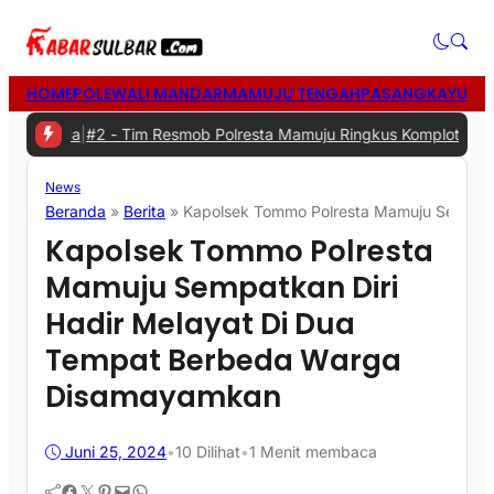
HOME
POLEWALI MANDAR
MAMUJU TENGAH
PASANGKAYU
MA
da
|
#2 -
Tim Resmob Polresta Mamuju Ringkus Komplotan Spesialis 
News
Beranda
»
Berita
»
Kapolsek Tommo Polresta Mamuju Sempatk
Kapolsek Tommo Polresta
Mamuju Sempatkan Diri
Hadir Melayat Di Dua
Tempat Berbeda Warga
Disamayamkan
Juni 25, 2024
•
10
Dilihat
•
1 Menit membaca
Facebook
Twitter
Pinterest
Mail
WhatsApp