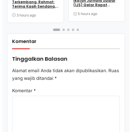
Ikatan Jurnalis Sulbar
Terkembang, Rahmat:
(IJS) Gelar Rapat
Terima Kasih Sendana,
Matangkan Persiapan
Terima Kasih Para
Panitia
5 hours ago
Penopang Perjuangan
3 hours ago
Komentar
Tinggalkan Balasan
Alamat email Anda tidak akan dipublikasikan.
Ruas
yang wajib ditandai
*
Komentar
*