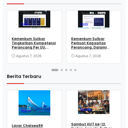
News
News
Kemenkum Sulbar
Kemenkum Sulbar
Tingkatkan Kompetensi
Perkuat Kapasitas
Perancang Per UU,
Perancang, Dalami
Wujudkan Regulasi
Mekanisme
Berkualitas
Pengundangan
Agustus 7, 2026
Agustus 7, 2026
Regulasi Nasional
Berita Terbaru
Mamuju
Majene
Sambut HUT ke-12,
Layar Chelsea99