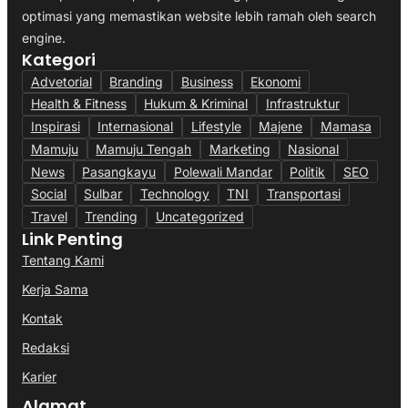
optimasi yang memastikan website lebih ramah oleh search
engine.
Kategori
Advetorial
Branding
Business
Ekonomi
Health & Fitness
Hukum & Kriminal
Infrastruktur
Inspirasi
Internasional
Lifestyle
Majene
Mamasa
Mamuju
Mamuju Tengah
Marketing
Nasional
News
Pasangkayu
Polewali Mandar
Politik
SEO
Social
Sulbar
Technology
TNI
Transportasi
Travel
Trending
Uncategorized
Link Penting
Tentang Kami
Kerja Sama
Kontak
Redaksi
Karier
Alamat