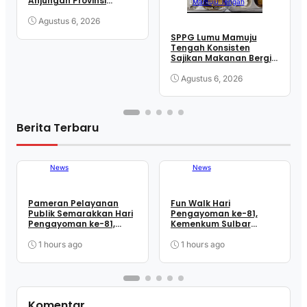
Anjungan Provinsi
Mamuju Tengah
Sulawesi Barat Perkuat
Kolaborasi Strategis
Agustus 6, 2026
Bersama Sky World TMII
SPPG Lumu Mamuju
Tengah Konsisten
Sajikan Makanan Bergizi
Seimbang demi Cegah
Stunting
Agustus 6, 2026
Berita Terbaru
News
News
Pameran Pelayanan
Fun Walk Hari
Publik Semarakkan Hari
Pengayoman ke-81,
Pengayoman ke-81,
Kemenkum Sulbar
Kemenkum Sulbar
Satukan Langkah
Dekatkan Layanan ke
Perkuat Kebersamaan
1 hours ago
1 hours ago
Masyarakat
dan Pelayanan
Komentar