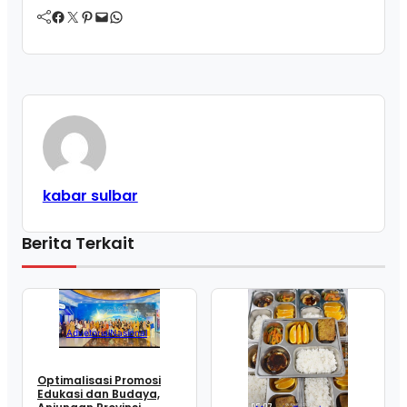
Facebook
Twitter
Pinterest
Mail
WhatsApp
kabar sulbar
Berita Terkait
Advetorial
Nasional
Optimalisasi Promosi
Edukasi dan Budaya,