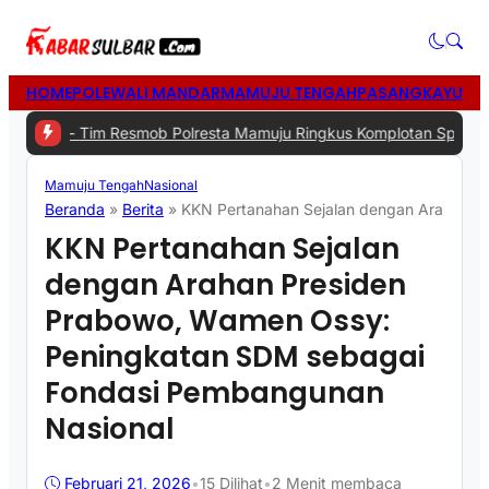
HOME
POLEWALI MANDAR
MAMUJU TENGAH
PASANGKAYU
MA
Tim Resmob Polresta Mamuju Ringkus Komplotan Spesialis Pencuria
Mamuju Tengah
Nasional
Beranda
»
Berita
»
KKN Pertanahan Sejalan dengan Arahan P
KKN Pertanahan Sejalan
dengan Arahan Presiden
Prabowo, Wamen Ossy:
Peningkatan SDM sebagai
Fondasi Pembangunan
Nasional
Februari 21, 2026
•
15
Dilihat
•
2 Menit membaca