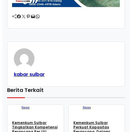
Facebook
Twitter
Pinterest
Mail
WhatsApp
kabar sulbar
Berita Terkait
News
News
Kemenkum Sulbar
Kemenkum Sulbar
Tingkatkan Kompetensi
Perkuat Kapasitas
Perancang Per UU,
Perancang, Dalami