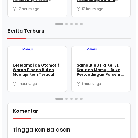
Wujudkan Regulasi
Mekanisme
Berkualitas
Pengundangan
17 hours ago
17 hours ago
Regulasi Nasional
Berita Terbaru
Mamuju
Mamuju
Keterampilan Otomotif
Sambut HUT RI Ke-81,
Warga Binaan Rutan
Karutan Mamuju Buka
Mamuju Kian Terasah
Pertandingan Porseni &
Bagikan Alat Olahraga
Kepada Warga Binaan
1 hours ago
1 hours ago
Komentar
Tinggalkan Balasan