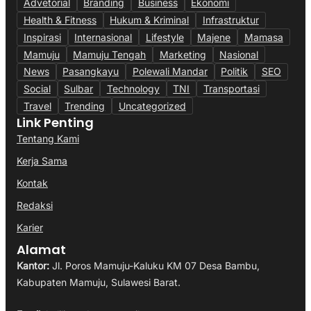
Advetorial
Branding
Business
Ekonomi
Health & Fitness
Hukum & Kriminal
Infrastruktur
Inspirasi
Internasional
Lifestyle
Majene
Mamasa
Mamuju
Mamuju Tengah
Marketing
Nasional
News
Pasangkayu
Polewali Mandar
Politik
SEO
Social
Sulbar
Technology
TNI
Transportasi
Travel
Trending
Uncategorized
Link Penting
Tentang Kami
Kerja Sama
Kontak
Redaksi
Karier
Alamat
Kantor:
Jl. Poros Mamuju-Kaluku KM 07 Desa Bambu,
Kabupaten Mamuju, Sulawesi Barat.