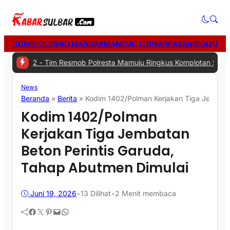
HOME
POLEWALI MANDAR
MAMUJU TENGAH
PASANGKAYU
MA
2 -
Tim Resmob Polresta Mamuju Ringkus Komplotan Spesialis Pencu
News
Beranda
»
Berita
»
Kodim 1402/Polman Kerjakan Tiga Jembata
Kodim 1402/Polman
Kerjakan Tiga Jembatan
Beton Perintis Garuda,
Tahap Abutmen Dimulai
Juni 19, 2026
•
13
Dilihat
•
2 Menit membaca
Facebook
Twitter
Pinterest
Mail
WhatsApp