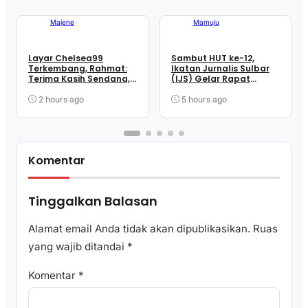
Majene
Mamuju
Layar Chelsea99
Sambut HUT ke-12,
Terkembang, Rahmat:
Ikatan Jurnalis Sulbar
Terima Kasih Sendana,
(IJS) Gelar Rapat
Terima Kasih Para
Matangkan Persiapan
Penopang Perjuangan
Panitia
2 hours ago
5 hours ago
Komentar
Tinggalkan Balasan
Alamat email Anda tidak akan dipublikasikan.
Ruas
yang wajib ditandai
*
Komentar
*