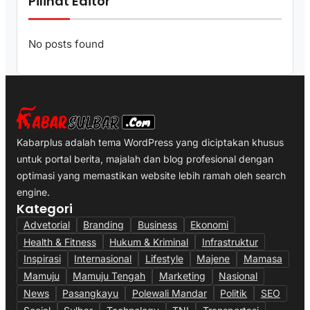
Pilihat Editor
No posts found
Kabarplus adalah tema WordPress yang diciptakan khusus
untuk portal berita, majalah dan blog profesional dengan
optimasi yang memastikan website lebih ramah oleh search
engine.
Kategori
Advetorial
Branding
Business
Ekonomi
Health & Fitness
Hukum & Kriminal
Infrastruktur
Inspirasi
Internasional
Lifestyle
Majene
Mamasa
Mamuju
Mamuju Tengah
Marketing
Nasional
News
Pasangkayu
Polewali Mandar
Politik
SEO