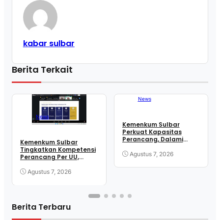
kabar sulbar
Berita Terkait
News
News
Kemenkum Sulbar
Perkuat Kapasitas
Perancang, Dalami
Kemenkum Sulbar
Mekanisme
Tingkatkan Kompetensi
Pengundangan
Agustus 7, 2026
Perancang Per UU,
Regulasi Nasional
Wujudkan Regulasi
Berkualitas
Agustus 7, 2026
Berita Terbaru