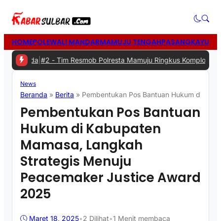
HOME
POLEWALI MANDAR
MAMUJU TENGAH
PASANGKAYU
MA
erda
|
#2 -
Tim Resmob Polresta Mamuju Ringkus Komplotan Spesialis
News
Beranda
»
Berita
»
Pembentukan Pos Bantuan Hukum di Kabu
Pembentukan Pos Bantuan
Hukum di Kabupaten
Mamasa, Langkah
Strategis Menuju
Peacemaker Justice Award
2025
Maret 18, 2025
•
2
Dilihat
•
1 Menit membaca