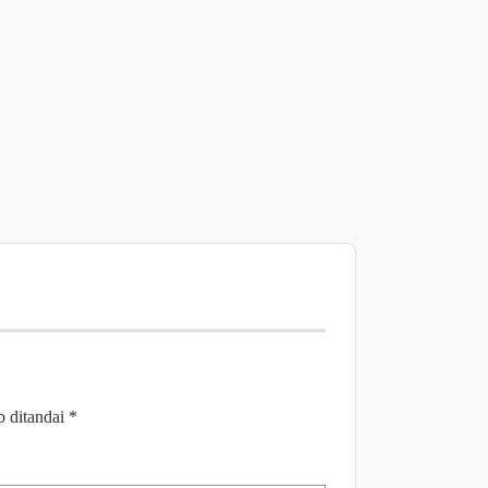
Senyum War
Merekah! Te
Dilakukan 
di Sana
Agustus 7,
b ditandai
*