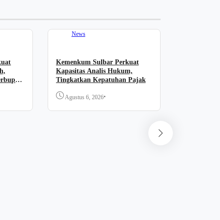
News
kuat
Kemenkum Sulbar Perkuat
h,
Kapasitas Analis Hukum,
erbup
Tingkatkan Kepatuhan Pajak
•
Agustus 6, 2026
News
Kemenkum 
Persiapan 
Fun Walk M
Pengayoman
Agustus 6,