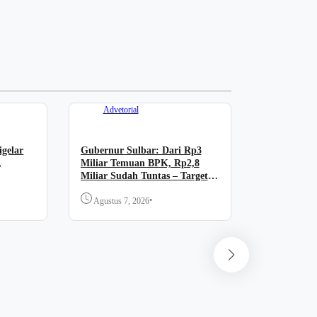
Advetorial
gelar
Gubernur Sulbar: Dari Rp3
,
Miliar Temuan BPK, Rp2,8
Miliar Sudah Tuntas – Target
11 Agustus Selesai
•
Agustus 7, 2026
TNI