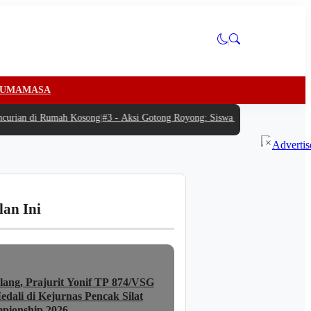
U
MAMASA
rian di Rumah Kosong
|
#3 -
Aksi Gotong Royong: Siswa Antusias Bantu SPPG B
×
lan Ini
lang, Prajurit Yonif TP 874/VSG
dali di Kejurnas Pencak Silat
pionship 2026