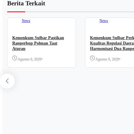
Berita Terkait
News
News
Kemenkum Sulbar Pastikan
Kemenkum Sulbar Per
Ranperbup Polman Taat
Kualitas Regulasi Daera
Aturan
Harmonisasi Dua Ranp
Polman
•
•
Agustus 6, 2026
Agustus 6, 2026