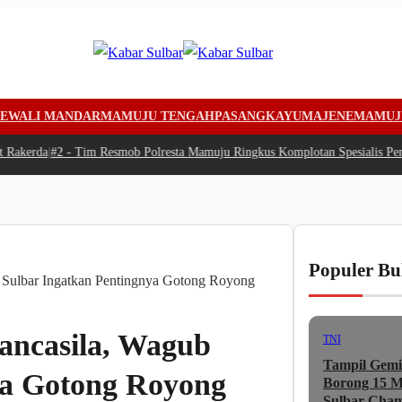
EWALI MANDAR
MAMUJU TENGAH
PASANGKAYU
MAJENE
MAMUJ
akerda
|
#2 -
Tim Resmob Polresta Mamuju Ringkus Komplotan Spesialis Pencu
Populer Bu
b Sulbar Ingatkan Pentingnya Gotong Royong
Pancasila, Wagub
TNI
Tampil Gemi
ya Gotong Royong
Borong 15 Me
Sulbar Cham