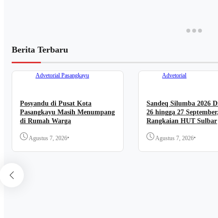
Berita Terbaru
Advetorial
Pasangkayu
Advetorial
Posyandu di Pusat Kota
Sandeq Silumba 2026 Di
Pasangkayu Masih Menumpang
26 hingga 27 September
di Rumah Warga
Rangkaian HUT Sulbar
•
•
Agustus 7, 2026
Agustus 7, 2026