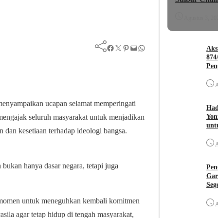
Agustus 3, 20
Facebook
Twitter
Pinterest
Mail
WhatsApp
Aks
874
Pen
A
menyampaikan ucapan selamat memperingati
Had
Yon
 mengajak seluruh masyarakat untuk menjadikan
unt
 dan kesetiaan terhadap ideologi bangsa.
A
bukan hanya dasar negara, tetapi juga
Pen
Gar
Seg
uah momen untuk meneguhkan kembali komitmen
A
sila agar tetap hidup di tengah masyarakat,