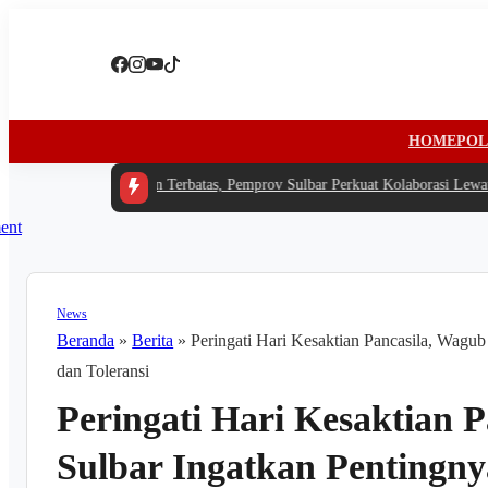
HOME
POL
 -
Di Tengah Anggaran Terbatas, Pemprov Sulbar Perkuat Kolaborasi Lewat R
News
Beranda
»
Berita
»
Peringati Hari Kesaktian Pancasila, Wagu
dan Toleransi
Peringati Hari Kesaktian 
Sulbar Ingatkan Pentingn