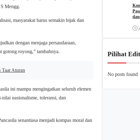
Kom
m S Mengg.
Pas
dan
lisasi, masyarakat harus semakin bijak dan
A
 wujudkan dengan menjaga persaudaraan,
at gotong royong,” tambahnya.
Pilihat Edi
 Taat Aturan
No posts found
casila ini mampu mengingatkan seluruh elemen
nilai nasionalisme, toleransi, dan
Pancasila senantiasa menjadi kompas moral dan