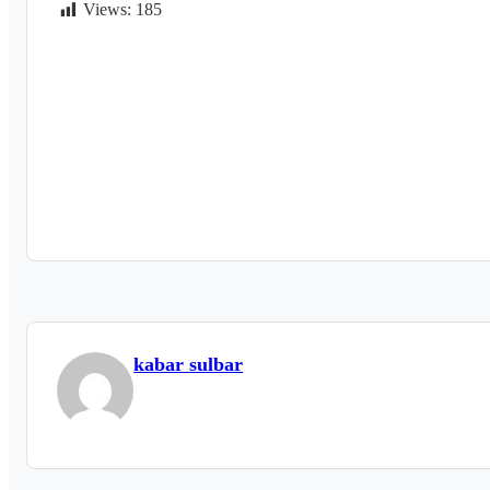
Views:
185
kabar sulbar