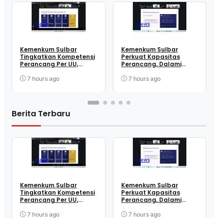
News
News
Kemenkum Sulbar
Kemenkum Sulbar
Tingkatkan Kompetensi
Perkuat Kapasitas
Perancang Per UU,
Perancang, Dalami
Wujudkan Regulasi
Mekanisme
Berkualitas
Pengundangan
7 hours ago
7 hours ago
Regulasi Nasional
Berita Terbaru
News
News
Kemenkum Sulbar
Kemenkum Sulbar
Tingkatkan Kompetensi
Perkuat Kapasitas
Perancang Per UU,
Perancang, Dalami
Wujudkan Regulasi
Mekanisme
Berkualitas
Pengundangan
7 hours ago
7 hours ago