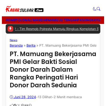
HOME
POLEWALI MANDAR
MAMUJU TENGAH
PASANGKAYU
MA
 -
Tim Resmob Polresta Mamuju Ringkus Komplotan Spesialis Pencu
News
Beranda
»
Berita
»
PT. Mamuang Bekerjasama PMI Gelar Bakti 
PT. Mamuang Bekerjasama
PMI Gelar Bakti Sosial
Donor Darah Dalam
Rangka Peringati Hari
Donor Darah Sedunia
Juni 28, 2024
•
13
Dilihat
•
2 Menit membaca
Facebook
Twitter
Pinterest
Mail
WhatsApp