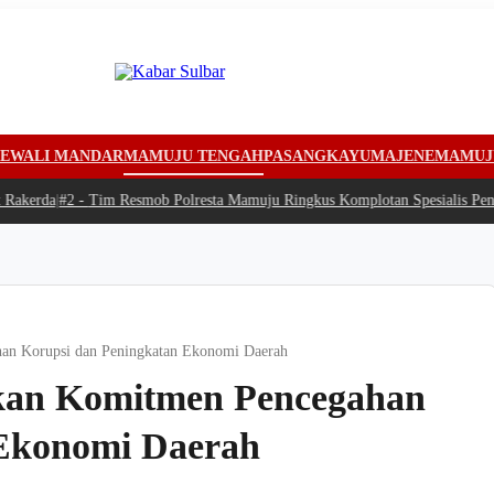
EWALI MANDAR
MAMUJU TENGAH
PASANGKAYU
MAJENE
MAMUJ
kerda
|
#2 -
Tim Resmob Polresta Mamuju Ringkus Komplotan Spesialis Pencur
han Korupsi dan Peningkatan Ekonomi Daerah
lkan Komitmen Pencegahan
 Ekonomi Daerah