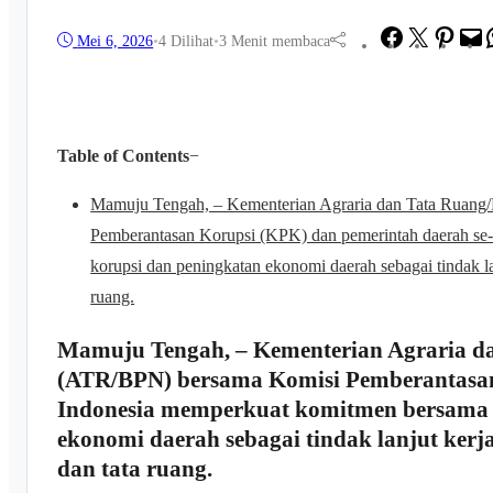
Facebook
Twitter
Pinter
M
Mei 6, 2026
•
4
Dilihat
•
3 Menit membaca
Table of Contents
−
Mamuju Tengah, – Kementerian Agraria dan Tata Ruang
Pemberantasan Korupsi (KPK) dan pemerintah daerah s
korupsi dan peningkatan ekonomi daerah sebagai tindak la
ruang.
Mamuju Tengah, – Kementerian Agraria d
(ATR/BPN) bersama Komisi Pemberantasan
Indonesia memperkuat komitmen bersama 
ekonomi daerah sebagai tindak lanjut kerj
dan tata ruang.