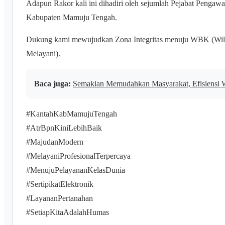
Adapun Rakor kali ini dihadiri oleh sejumlah Pejabat Pengawa
Kabupaten Mamuju Tengah.
Dukung kami mewujudkan Zona Integritas menuju WBK (Wil
Melayani).
Baca juga:
Semakian Memudahkan Masyarakat, Efisiensi 
#KantahKabMamujuTengah
#AtrBpnKiniLebihBaik
#MajudanModern
#MelayaniProfesionalTerpercaya
#MenujuPelayananKelasDunia
#SertipikatElektronik
#LayananPertanahan
#SetiapKitaAdalahHumas