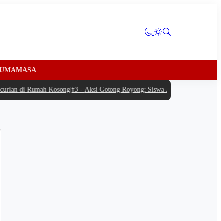
U
MAMASA
ian di Rumah Kosong
|
#3 -
Aksi Gotong Royong: Siswa Antusias Bantu SPPG B