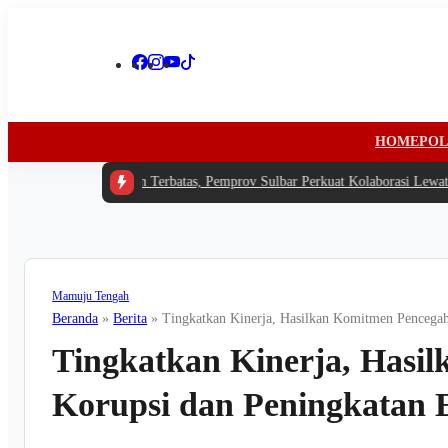
HOME
POL
 -
Di Tengah Anggaran Terbatas, Pemprov Sulbar Perkuat Kolaborasi Lewat Ra
Mamuju Tengah
Beranda
»
Berita
»
Tingkatkan Kinerja, Hasilkan Komitmen Pencega
Tingkatkan Kinerja, Hasi
Korupsi dan Peningkatan