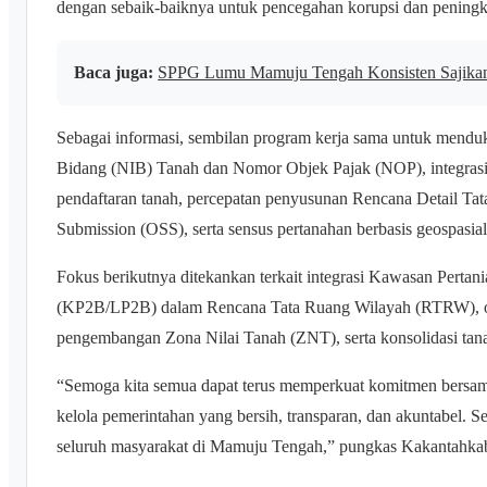
dengan sebaik-baiknya untuk pencegahan korupsi dan pening
Baca juga:
SPPG Lumu Mamuju Tengah Konsisten Sajikan
Sebagai informasi, sembilan program kerja sama untuk menduku
Bidang (NIB) Tanah dan Nomor Objek Pajak (NOP), integrasi
pendaftaran tanah, percepatan penyusunan Rencana Detail Tat
Submission (OSS), serta sensus pertanahan berbasis geospasial
Fokus berikutnya ditekankan terkait integrasi Kawasan Perta
(KP2B/LP2B) dalam Rencana Tata Ruang Wilayah (RTRW), op
pengembangan Zona Nilai Tanah (ZNT), serta konsolidasi ta
“Semoga kita semua dapat terus memperkuat komitmen bersam
kelola pemerintahan yang bersih, transparan, dan akuntabel. 
seluruh masyarakat di Mamuju Tengah,” pungkas Kakantahk