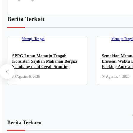
Berita Terkait
Mamuju Tengah
Mamuju Tenga
SPPG Lumu Mamuju Tengah
Semakian Memud
Konsisten Sajikan Makanan Bergizi
Efisiensi Waktu 
Seimbang demi Cegah Stunting
Booking Antrean
Agustus 6, 2026
Agustus 4, 2026
Berita Terbaru