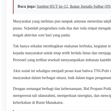
Baca juga:
Sambut HUT ke-12, Ikatan Jurnalis Sulbar (IJS
Masyarakat yang melintas pun tampak antusias menerima takj
puasa. Sejumlah pengendara roda dua dan roda empat mengaku t
tengah aktivitas sore hari yang padat.
Tak hanya sekadar membagikan makanan berbuka, kegiatan ter
kepada masyarakat untuk tetap tertib berlalu lintas dan men
Personel yang terlibat sesekali menyampaikan imbauan kamtib
Aksi sosial ini sekaligus menjadi pesan kuat bahwa TNI-Polri 
masyarakat dalam berbagai situasi, baik dalam tugas pengama
Dengan semangat berbagi dan kebersamaan, Bid Propam Polda
mempererat tali silaturahmi, memperkuat sinergitas, dan menc
keberkahan di Bumi Manakarra.