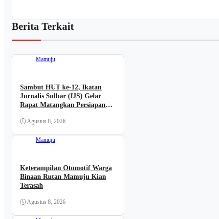
Berita Terkait
Mamuju
Sambut HUT ke-12, Ikatan
Jurnalis Sulbar (IJS) Gelar
Rapat Matangkan Persiapan
Panitia
Agustus 8, 2026
Mamuju
Keterampilan Otomotif Warga
Binaan Rutan Mamuju Kian
Terasah
Agustus 8, 2026