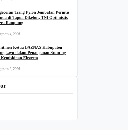
gecoran Tiang Pylon Jembatan Perintis
uda di Tapua Dikebut, TNI Optimistis
era Rampung
gustus 4, 2026
itmen Ketua BAZNAS Kabupaten
angkayu dalam Penanganan Stunting
 Kemiskinan Ekstrem
gustus 2, 2026
tor