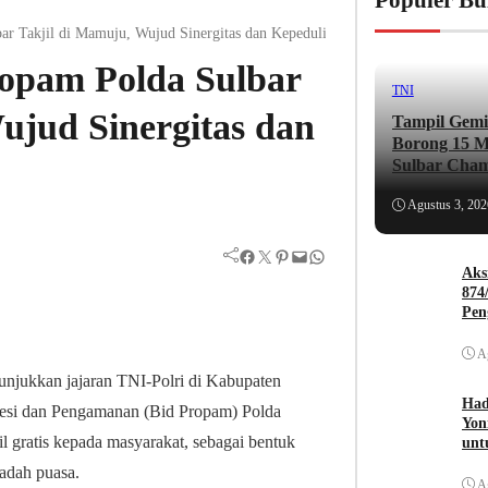
Populer Bu
ar Takjil di Mamuju, Wujud Sinergitas dan Kepedulian Ramadan
opam Polda Sulbar
TNI
ujud Sinergitas dan
Tampil Gemi
Borong 15 Me
Sulbar Cham
Agustus 3, 202
Facebook
Twitter
Pinterest
Mail
WhatsApp
Aks
874
Pen
A
unjukkan jajaran TNI-Polri di Kabupaten
Had
si dan Pengamanan (Bid Propam) Polda
Yon
l gratis kepada masyarakat, sebagai bentuk
unt
badah puasa.
A