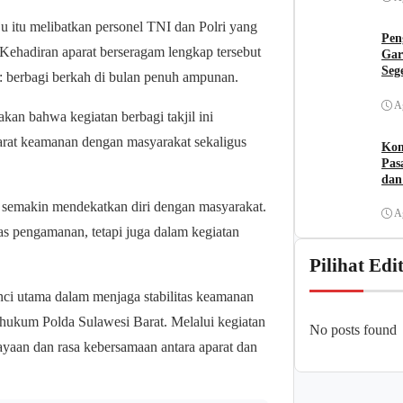
ju itu melibatkan personel TNI dan Polri yang
Pen
Kehadiran aparat berseragam lengkap tersebut
Gar
Seg
 berbagi berkah di bulan penuh ampunan.
A
an bahwa kegiatan berbagi takjil ini
arat keamanan dengan masyarakat sekaligus
Kom
Pas
dan
semakin mendekatkan diri dengan masyarakat.
A
gas pengamanan, tetapi juga dalam kegiatan
Pilihat Edi
nci utama dalam menjaga stabilitas keamanan
 hukum Polda Sulawesi Barat. Melalui kegiatan
No posts found
ayaan dan rasa kebersamaan antara aparat dan