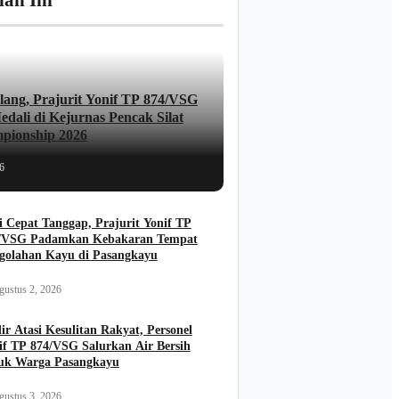
lan Ini
lang, Prajurit Yonif TP 874/VSG
dali di Kejurnas Pencak Silat
pionship 2026
6
i Cepat Tanggap, Prajurit Yonif TP
/VSG Padamkan Kebakaran Tempat
golahan Kayu di Pasangkayu
gustus 2, 2026
ir Atasi Kesulitan Rakyat, Personel
if TP 874/VSG Salurkan Air Bersih
uk Warga Pasangkayu
gustus 3, 2026