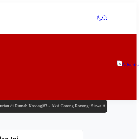
×
an di Rumah Kosong
|
#3 -
Aksi Gotong Royong: Siswa Antusias Bantu SPPG Ba