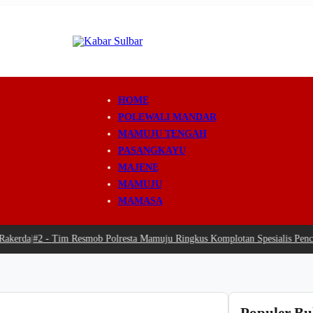
HOME
POLEWALI MANDAR
MAMUJU TENGAH
PASANGKAYU
MAJENE
MAMUJU
MAMASA
erda
|
#2 -
Tim Resmob Polresta Mamuju Ringkus Komplotan Spesialis Pencuri