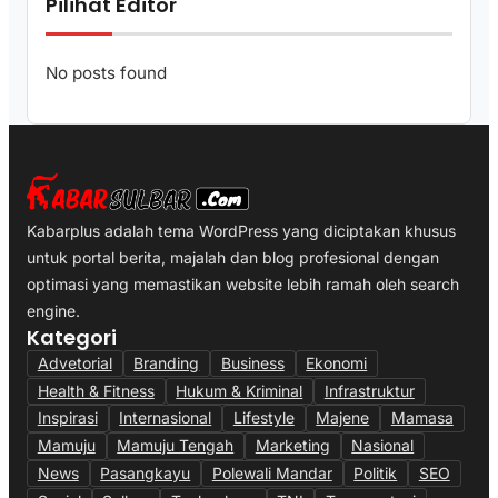
Pilihat Editor
No posts found
Kabarplus adalah tema WordPress yang diciptakan khusus
untuk portal berita, majalah dan blog profesional dengan
optimasi yang memastikan website lebih ramah oleh search
engine.
Kategori
Advetorial
Branding
Business
Ekonomi
Health & Fitness
Hukum & Kriminal
Infrastruktur
Inspirasi
Internasional
Lifestyle
Majene
Mamasa
Mamuju
Mamuju Tengah
Marketing
Nasional
News
Pasangkayu
Polewali Mandar
Politik
SEO