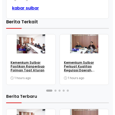
kabar sulbar
Berita Terkait
News
News
Kemenkum Sulbar
Kemenkum Sulbar
Pastikan Ranperbup
Perkuat Kualitas
Polman Taat Aturan
Regulasi Daerah,
Harmonisasi Dua
Ranperbup Polman
1 hours ago
1 hours ago
Berita Terbaru