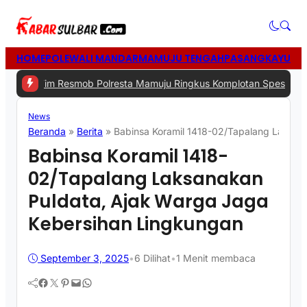
HOME
POLEWALI MANDAR
MAMUJU TENGAH
PASANGKAYU
MA
m Resmob Polresta Mamuju Ringkus Komplotan Spesialis Pencurian 
News
Beranda
»
Berita
»
Babinsa Koramil 1418-02/Tapalang Laksan
Babinsa Koramil 1418-
02/Tapalang Laksanakan
Puldata, Ajak Warga Jaga
Kebersihan Lingkungan
September 3, 2025
•
6
Dilihat
•
1 Menit membaca
Facebook
Twitter
Pinterest
Mail
WhatsApp