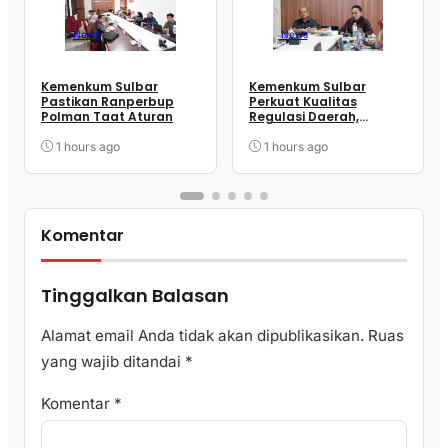
News
News
Kemenkum Sulbar
Kemenkum Sulbar
Pastikan Ranperbup
Perkuat Kualitas
Polman Taat Aturan
Regulasi Daerah,
Harmonisasi Dua
Ranperbup Polman
1 hours ago
1 hours ago
Komentar
Tinggalkan Balasan
Alamat email Anda tidak akan dipublikasikan.
Ruas
yang wajib ditandai
*
Komentar
*