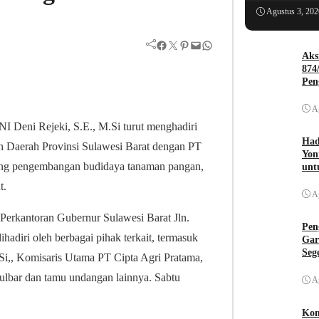
Agustus 3, 202
Facebook
Twitter
Pinterest
Mail
WhatsApp
Aks
874
Pen
A
 Deni Rejeki, S.E., M.Si turut menghadiri
Had
h Daerah Provinsi Sulawesi Barat dengan PT
Yon
rong pengembangan budidaya tanaman pangan,
unt
t.
A
erkantoran Gubernur Sulawesi Barat Jln.
Pen
adiri oleh berbagai pihak terkait, termasuk
Gar
Seg
.Si,, Komisaris Utama PT Cipta Agri Pratama,
lbar dan tamu undangan lainnya. Sabtu
A
Kom