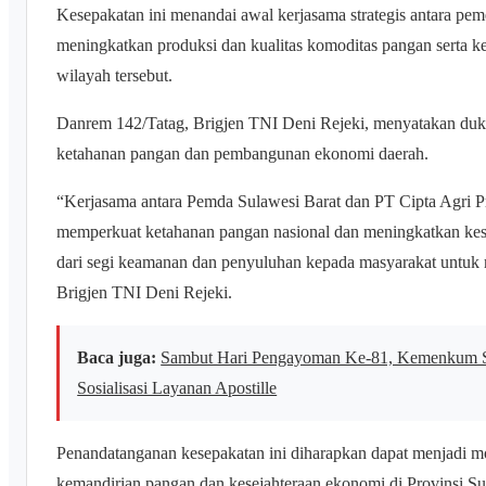
Kesepakatan ini menandai awal kerjasama strategis antara pem
meningkatkan produksi dan kualitas komoditas pangan serta ke
wilayah tersebut.
Danrem 142/Tatag, Brigjen TNI Deni Rejeki, menyatakan d
ketahanan pangan dan pembangunan ekonomi daerah.
“Kerjasama antara Pemda Sulawesi Barat dan PT Cipta Agri P
memperkuat ketahanan pangan nasional dan meningkatkan kes
dari segi keamanan dan penyuluhan kepada masyarakat untuk m
Brigjen TNI Deni Rejeki.
Baca juga:
Sambut Hari Pengayoman Ke-81, Kemenkum Sul
Sosialisasi Layanan Apostille
Penandatanganan kesepakatan ini diharapkan dapat menjadi
kemandirian pangan dan kesejahteraan ekonomi di Provinsi Sul