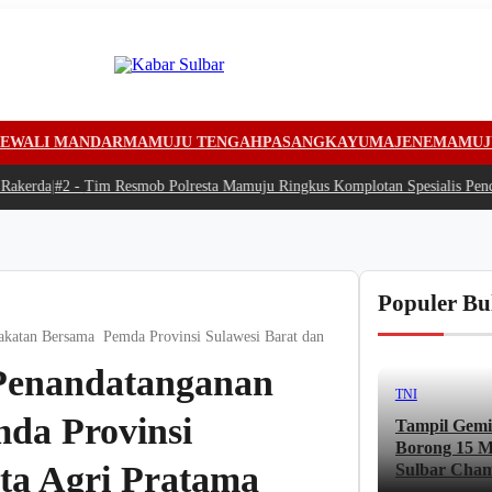
EWALI MANDAR
MAMUJU TENGAH
PASANGKAYU
MAJENE
MAMUJ
kerda
|
#2 -
Tim Resmob Polresta Mamuju Ringkus Komplotan Spesialis Pencur
Populer Bu
akatan Bersama Pemda Provinsi Sulawesi Barat dan PT Cipta Agri Pratama
 Penandatanganan
TNI
da Provinsi
Tampil Gemi
Borong 15 Me
ta Agri Pratama
Sulbar Cham