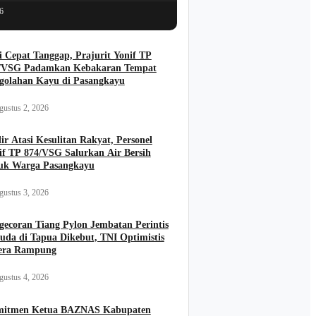
6
i Cepat Tanggap, Prajurit Yonif TP
/VSG Padamkan Kebakaran Tempat
golahan Kayu di Pasangkayu
gustus 2, 2026
ir Atasi Kesulitan Rakyat, Personel
if TP 874/VSG Salurkan Air Bersih
uk Warga Pasangkayu
gustus 3, 2026
gecoran Tiang Pylon Jembatan Perintis
uda di Tapua Dikebut, TNI Optimistis
era Rampung
gustus 4, 2026
itmen Ketua BAZNAS Kabupaten