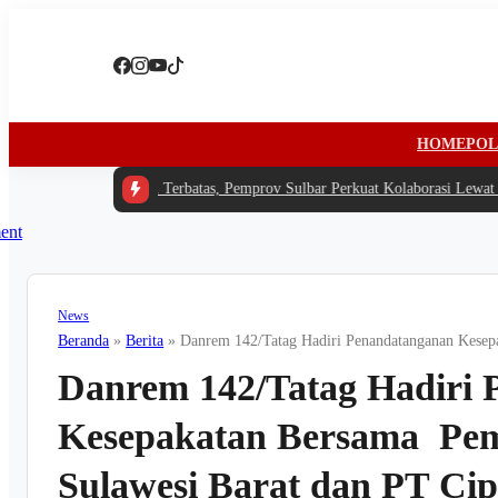
HOME
POL
-
Di Tengah Anggaran Terbatas, Pemprov Sulbar Perkuat Kolaborasi Lewat Ra
News
Beranda
»
Berita
»
Danrem 142/Tatag Hadiri Penandatanganan Kesep
Danrem 142/Tatag Hadiri
Kesepakatan Bersama Pem
Sulawesi Barat dan PT Cip