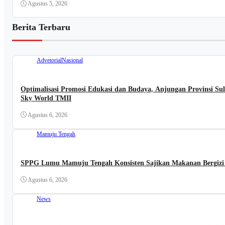
Agustus 5, 2026
Berita Terbaru
Advetorial
Nasional
Optimalisasi Promosi Edukasi dan Budaya, Anjungan Provinsi Sul
Sky World TMII
Agustus 6, 2026
Mamuju Tengah
SPPG Lumu Mamuju Tengah Konsisten Sajikan Makanan Bergizi 
Agustus 6, 2026
News