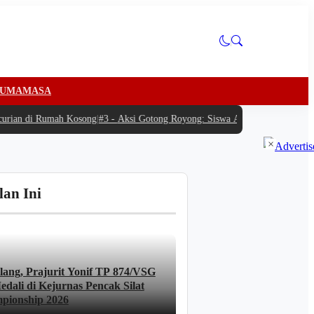
U
MAMASA
ian di Rumah Kosong
|
#3 -
Aksi Gotong Royong: Siswa Antusias Bantu SPPG Ba
×
lan Ini
lang, Prajurit Yonif TP 874/VSG
dali di Kejurnas Pencak Silat
pionship 2026