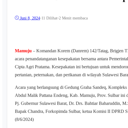
Juni 8, 2024
•
11
Dilihat
•
2 Menit membaca
Mamuju
– Komandan Korem (Danrem) 142/Tatag, Brigjen TNI
acara penandatanganan kesepakatan bersama antara Pemerinta
Cipta Agri Pratama. Kesepakatan ini bertujuan untuk mendo
pertanian, peternakan, dan perikanan di wilayah Sulawesi Bara
Acara yang berlangsung di Gedung Graha Sandeq, Kompleks P
Abdul Malik Pattana Endeng, Kab. Mamuju, Prov. Sulbar ini dih
Pj. Gubernur Sulawesi Barat, Dr. Drs. Bahtiar Baharuddin, M
Bapak Chandra, Forkopimda Sulbar, ketua Komisi II DPRD Su
(8/6/2024)