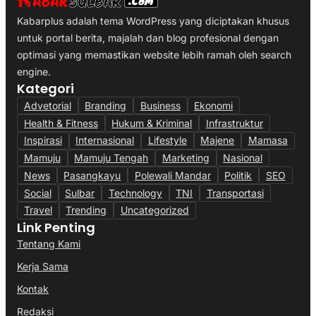
Kabarplus adalah tema WordPress yang diciptakan khusus
untuk portal berita, majalah dan blog profesional dengan
optimasi yang memastikan website lebih ramah oleh search
engine.
Kategori
Advetorial
Branding
Business
Ekonomi
Health & Fitness
Hukum & Kriminal
Infrastruktur
Inspirasi
Internasional
Lifestyle
Majene
Mamasa
Mamuju
Mamuju Tengah
Marketing
Nasional
News
Pasangkayu
Polewali Mandar
Politik
SEO
Social
Sulbar
Technology
TNI
Transportasi
Travel
Trending
Uncategorized
Link Penting
Tentang Kami
Kerja Sama
Kontak
Redaksi