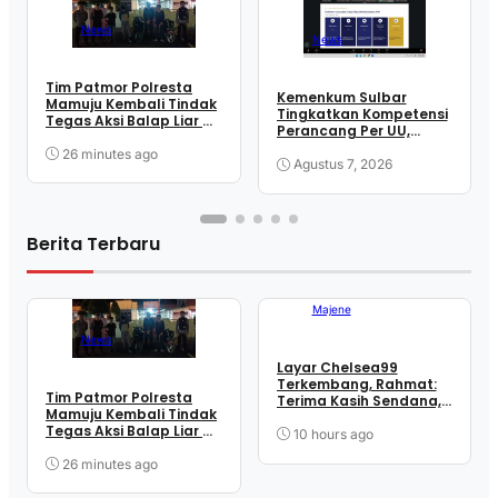
News
News
Tim Patmor Polresta
Kemenkum Sulbar
Mamuju Kembali Tindak
Tingkatkan Kompetensi
Tegas Aksi Balap Liar di
Perancang Per UU,
Jalan Artery
Wujudkan Regulasi
26 minutes ago
Berkualitas
Agustus 7, 2026
Berita Terbaru
Majene
News
Layar Chelsea99
Terkembang, Rahmat:
Tim Patmor Polresta
Terima Kasih Sendana,
Mamuju Kembali Tindak
Terima Kasih Para
Tegas Aksi Balap Liar di
Penopang Perjuangan
10 hours ago
Jalan Artery
26 minutes ago