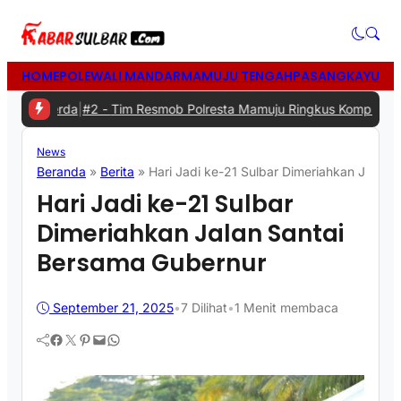
HOME
POLEWALI MANDAR
MAMUJU TENGAH
PASANGKAYU
MA
rda
|
#2 -
Tim Resmob Polresta Mamuju Ringkus Komplotan Spesialis
News
Beranda
»
Berita
»
Hari Jadi ke-21 Sulbar Dimeriahkan Jalan 
Hari Jadi ke-21 Sulbar
Dimeriahkan Jalan Santai
Bersama Gubernur
September 21, 2025
•
7
Dilihat
•
1 Menit membaca
Facebook
Twitter
Pinterest
Mail
WhatsApp