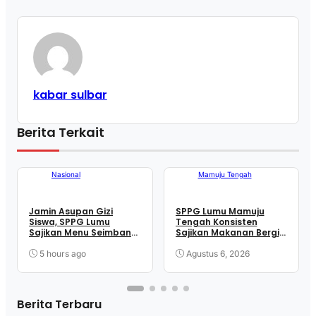
kabar sulbar
Berita Terkait
Mamuju Tengah
Nasional
Mamuju Tengah
Jamin Asupan Gizi
SPPG Lumu Mamuju
Siswa, SPPG Lumu
Tengah Konsisten
Sajikan Menu Seimbang
Sajikan Makanan Bergizi
Setiap Hari
Seimbang demi Cegah
Stunting
5 hours ago
Agustus 6, 2026
Berita Terbaru