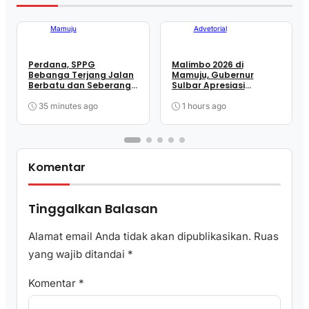
Mamuju
Advetorial
Perdana, SPPG
Malimbo 2026 di
Bebanga Terjang Jalan
Mamuju, Gubernur
Berbatu dan Seberangi
Sulbar Apresiasi
Sungai Demi Distribusi
Anggota DPR RI Zulfikar
MBG ke SDN Kassa
Suhardi, Petani Mamuju
35 minutes ago
1 hours ago
Dapat Alsintan dan
Pupuk
Komentar
Tinggalkan Balasan
Alamat email Anda tidak akan dipublikasikan.
Ruas
yang wajib ditandai
*
Komentar
*