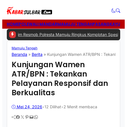
HOME
POLEWALI MANDAR
MAMUJU TENGAH
PASANGKAYU
MA
 -
Tim Resmob Polresta Mamuju Ringkus Komplotan Spesialis Pencur
Mamuju Tengah
Beranda
»
Berita
»
Kunjungan Wamen ATR/BPN : Tekankan Pel
Kunjungan Wamen
ATR/BPN : Tekankan
Pelayanan Responsif dan
Berkualitas
Mei 24, 2026
•
12
Dilihat
•
2 Menit membaca
Facebook
Twitter
Pinterest
Mail
WhatsApp