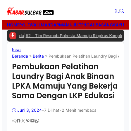
HOME
POLEWALI MANDAR
MAMUJU TENGAH
PASANGKAYU
MA
erda
|
#2 -
Tim Resmob Polresta Mamuju Ringkus Komplotan Spesialis
News
Beranda
»
Berita
»
Pembukaan Pelatihan Laundry Bagi Anak 
Pembukaan Pelatihan
Laundry Bagi Anak Binaan
LPKA Mamuju Yang Bekerja
Sama Dengan LKP Edukasi
Juni 3, 2024
•
7
Dilihat
•
2 Menit membaca
Facebook
Twitter
Pinterest
Mail
WhatsApp