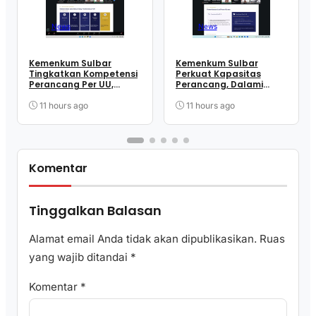
News
News
Kemenkum Sulbar
Kemenkum Sulbar
Tingkatkan Kompetensi
Perkuat Kapasitas
Perancang Per UU,
Perancang, Dalami
Wujudkan Regulasi
Mekanisme
Berkualitas
Pengundangan
11 hours ago
11 hours ago
Regulasi Nasional
Komentar
Tinggalkan Balasan
Alamat email Anda tidak akan dipublikasikan.
Ruas
yang wajib ditandai
*
Komentar
*