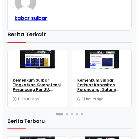
kabar sulbar
Berita Terkait
News
News
Kemenkum Sulbar
Kemenkum Sulbar
Tingkatkan Kompetensi
Perkuat Kapasitas
Perancang Per UU,
Perancang, Dalami
Wujudkan Regulasi
Mekanisme
Berkualitas
Pengundangan
11 hours ago
11 hours ago
Regulasi Nasional
Berita Terbaru