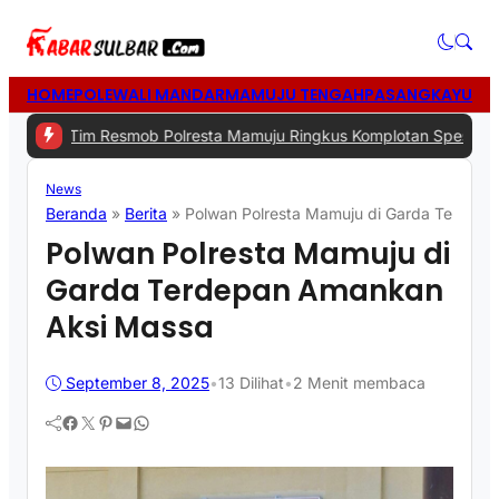
HOME
POLEWALI MANDAR
MAMUJU TENGAH
PASANGKAYU
MA
im Resmob Polresta Mamuju Ringkus Komplotan Spesialis Pencuria
News
Beranda
»
Berita
»
Polwan Polresta Mamuju di Garda Terdep
Polwan Polresta Mamuju di
Garda Terdepan Amankan
Aksi Massa
September 8, 2025
•
13
Dilihat
•
2 Menit membaca
Facebook
Twitter
Pinterest
Mail
WhatsApp