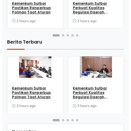
Kemenkum Sulbar
Kemenkum Sulbar
Pastikan Ranperbup
Perkuat Kualitas
Polman Taat Aturan
Regulasi Daerah,
Harmonisasi Dua
Ranperbup Polman
3 hours ago
3 hours ago
Berita Terbaru
News
News
Kemenkum Sulbar
Kemenkum Sulbar
Pastikan Ranperbup
Perkuat Kualitas
Polman Taat Aturan
Regulasi Daerah,
Harmonisasi Dua
Ranperbup Polman
3 hours ago
3 hours ago