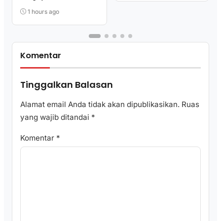
Kemenkum Sulbar
Dekatkan Layanan ke
1 hours ago
Masyarakat
Komentar
Tinggalkan Balasan
Alamat email Anda tidak akan dipublikasikan.
Ruas
yang wajib ditandai
*
Komentar
*