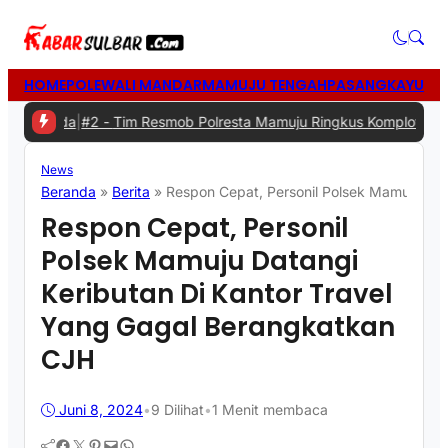
HOME
POLEWALI MANDAR
MAMUJU TENGAH
PASANGKAYU
MA
rda
|
#2 -
Tim Resmob Polresta Mamuju Ringkus Komplotan Spesialis 
News
Beranda
»
Berita
»
Respon Cepat, Personil Polsek Mamuju Dat
Respon Cepat, Personil
Polsek Mamuju Datangi
Keributan Di Kantor Travel
Yang Gagal Berangkatkan
CJH
Juni 8, 2024
•
9
Dilihat
•
1 Menit membaca
Facebook
Twitter
Pinterest
Mail
WhatsApp