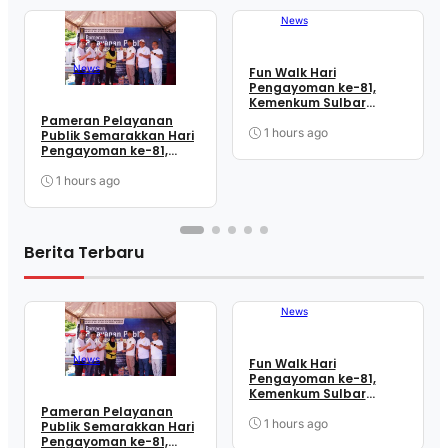
News
News
Fun Walk Hari
Pengayoman ke-81,
Kemenkum Sulbar
Satukan Langkah
Pameran Pelayanan
Perkuat Kebersamaan
1 hours ago
Publik Semarakkan Hari
dan Pelayanan
Pengayoman ke-81,
Kemenkum Sulbar
Dekatkan Layanan ke
1 hours ago
Masyarakat
Berita Terbaru
News
News
Fun Walk Hari
Pengayoman ke-81,
Kemenkum Sulbar
Satukan Langkah
Pameran Pelayanan
Perkuat Kebersamaan
1 hours ago
Publik Semarakkan Hari
dan Pelayanan
Pengayoman ke-81,