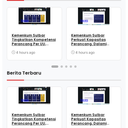
News
News
Kemenkum Sulbar
Kemenkum Sulbar
Tingkatkan Kompetensi
Perkuat Kapasitas
Perancang Per UU,
Perancang, Dalami
Wujudkan Regulasi
Mekanisme
Berkualitas
Pengundangan
4 hours ago
4 hours ago
Regulasi Nasional
Berita Terbaru
News
News
Kemenkum Sulbar
Kemenkum Sulbar
Tingkatkan Kompetensi
Perkuat Kapasitas
Perancang Per UU,
Perancang, Dalami
Wujudkan Regulasi
Mekanisme