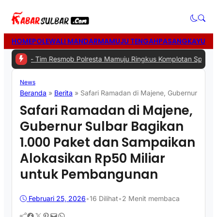
HOME
POLEWALI MANDAR
MAMUJU TENGAH
PASANGKAYU
MA
Tim Resmob Polresta Mamuju Ringkus Komplotan Spesialis Pencuria
News
Beranda
»
Berita
»
Safari Ramadan di Majene, Gubernur Sulb
Safari Ramadan di Majene,
Gubernur Sulbar Bagikan
1.000 Paket dan Sampaikan
Alokasikan Rp50 Miliar
untuk Pembangunan
Februari 25, 2026
•
16
Dilihat
•
2 Menit membaca
Facebook
Twitter
Pinterest
Mail
WhatsApp