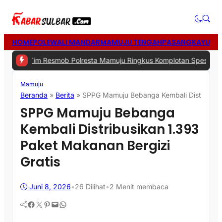
HOME
POLEWALI MANDAR
MAMUJU TENGAH
PASANGKAYU
MA
Tim Resmob Polresta Mamuju Ringkus Komplotan Spesialis Pencuria
Mamuju
Beranda
»
Berita
»
SPPG Mamuju Bebanga Kembali Distribusik
SPPG Mamuju Bebanga
Kembali Distribusikan 1.393
Paket Makanan Bergizi
Gratis
Juni 8, 2026
•
26
Dilihat
•
2 Menit membaca
Facebook
Twitter
Pinterest
Mail
WhatsApp