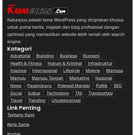
Kabarplus adalah tema WordPress yang diciptakan khusus
untuk portal berita, majalah dan blog profesional dengan
optimasi yang memastikan website lebih ramah oleh search
engine.
Kategori
Advetorial
Branding
Business
Ekonomi
Health & Fitness
Hukum & Kriminal
Infrastruktur
Inspirasi
Internasional
Lifestyle
Majene
Mamasa
Mamuju
Mamuju Tengah
Marketing
Nasional
News
Pasangkayu
Polewali Mandar
Politik
SEO
Social
Sulbar
Technology
TNI
Transportasi
Travel
Trending
Uncategorized
Link Penting
Tentang Kami
Kerja Sama
Kontak