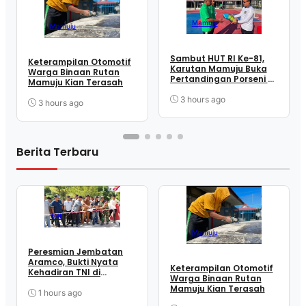
Mamuju
Mamuju
Sambut HUT RI Ke-81,
Keterampilan Otomotif
Karutan Mamuju Buka
Warga Binaan Rutan
Pertandingan Porseni &
Mamuju Kian Terasah
Bagikan Alat Olahraga
Kepada Warga Binaan
3 hours ago
3 hours ago
Berita Terbaru
TNI
Mamuju
Peresmian Jembatan
Aramco, Bukti Nyata
Keterampilan Otomotif
Kehadiran TNI di
Warga Binaan Rutan
Tengah Masyarakat
Mamuju Kian Terasah
Takandeang
1 hours ago