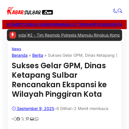
HOME
POLEWALI MANDAR
MAMUJU TENGAH
PASANGKAYU
MA
akerda
|
#2 -
Tim Resmob Polresta Mamuju Ringkus Komplotan Spesia
News
Beranda
»
Berita
»
Sukses Gelar GPM, Dinas Ketapang Sulbar
Sukses Gelar GPM, Dinas
Ketapang Sulbar
Rencanakan Ekspansi ke
Wilayah Pinggiran Kota
September 9, 2025
•
6
Dilihat
•
2 Menit membaca
Facebook
Twitter
Pinterest
Mail
WhatsApp