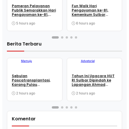
Pameran Pelayanan
Fun Walk Hari
Publik Semarakkan Hari
Pengayoman ke-81,
Pengayoman ke-81,
Kemenkum Sulbar
Kemenkum Sulbar
Satukan Langkah
Dekatkan Layanan ke
Perkuat Kebersamaan
5 hours ago
6 hours ago
Masyarakat
dan Pelayanan
Berita Terbaru
Mamuju
Advetorial
Sebulan
Tahun Ini Upacara HUT
Pascatransplantasi,
RI Sulbar Dipindah ke
Karang Pulau
Lapangan Ahmad
Karampuang Kembali
Kirang, SDK: Lebih Efisien
Dimonitor
2 hours ago
2 hours ago
Komentar