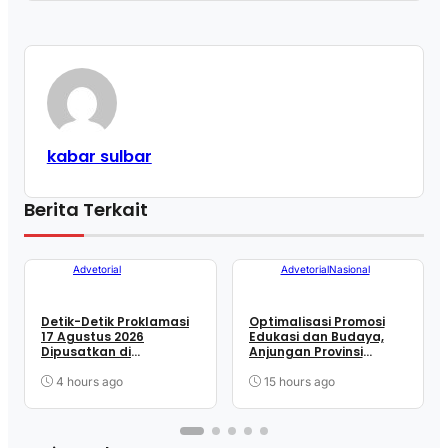
kabar sulbar
Berita Terkait
Advetorial
Advetorial
Nasional
Detik-Detik Proklamasi
Optimalisasi Promosi
17 Agustus 2026
Edukasi dan Budaya,
Dipusatkan di
Anjungan Provinsi
Lapangan Ahmad
Sulawesi Barat Perkuat
Kirang Mamuju
Kolaborasi Strategis
4 hours ago
15 hours ago
Bersama Sky World TMII