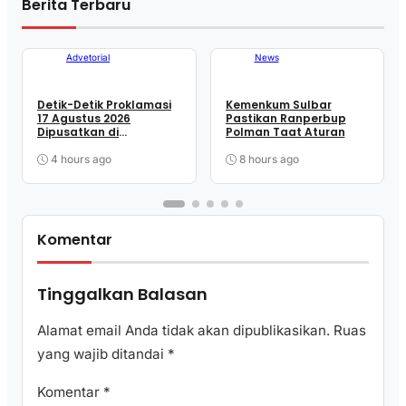
Berita Terbaru
Advetorial
News
Detik-Detik Proklamasi
Kemenkum Sulbar
17 Agustus 2026
Pastikan Ranperbup
Dipusatkan di
Polman Taat Aturan
Lapangan Ahmad
Kirang Mamuju
4 hours ago
8 hours ago
Komentar
Tinggalkan Balasan
Alamat email Anda tidak akan dipublikasikan.
Ruas
yang wajib ditandai
*
Komentar
*