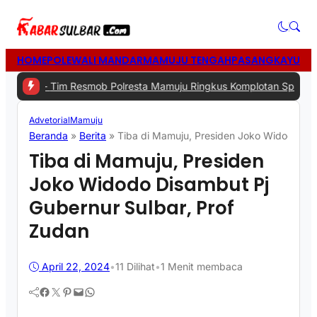
HOME
POLEWALI MANDAR
MAMUJU TENGAH
PASANGKAYU
MA
#2 -
Tim Resmob Polresta Mamuju Ringkus Komplotan Spesialis Penc
Advetorial
Mamuju
Beranda
»
Berita
»
Tiba di Mamuju, Presiden Joko Widodo Dis
Tiba di Mamuju, Presiden
Joko Widodo Disambut Pj
Gubernur Sulbar, Prof
Zudan
April 22, 2024
•
11
Dilihat
•
1 Menit membaca
Facebook
Twitter
Pinterest
Mail
WhatsApp