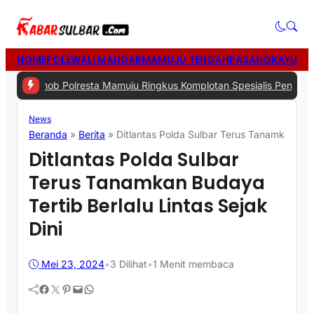
HOME
POLEWALI MANDAR
MAMUJU TENGAH
PASANGKAYU
MA
 Resmob Polresta Mamuju Ringkus Komplotan Spesialis Pencurian d
News
Beranda
»
Berita
»
Ditlantas Polda Sulbar Terus Tanamkan Buda
Ditlantas Polda Sulbar
Terus Tanamkan Budaya
Tertib Berlalu Lintas Sejak
Dini
Mei 23, 2024
•
3
Dilihat
•
1 Menit membaca
Facebook
Twitter
Pinterest
Mail
WhatsApp