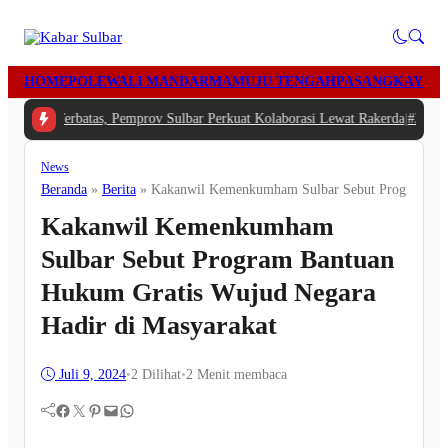
HOME
POLEWALI MANDAR
MAMUJU TENGAH
PASANGKAYU
M
ggaran Terbatas, Pemprov Sulbar Perkuat Kolaborasi Lewat Rakerda
|
#2 -
Tim
News
Beranda
»
Berita
»
Kakanwil Kemenkumham Sulbar Sebut Program Ban
Kakanwil Kemenkumham
Sulbar Sebut Program Bantuan
Hukum Gratis Wujud Negara
Hadir di Masyarakat
Juli 9, 2024
•
2
Dilihat
•
2 Menit membaca
Facebook
Twitter
Pinterest
Mail
WhatsApp