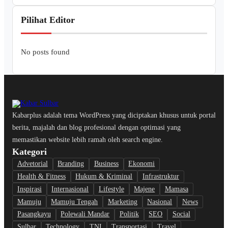
Pilihat Editor
No posts found
Kabarplus adalah tema WordPress yang diciptakan khusus untuk portal
berita, majalah dan blog profesional dengan optimasi yang
memastikan website lebih ramah oleh search engine.
Kategori
Advetorial
Branding
Business
Ekonomi
Health & Fitness
Hukum & Kriminal
Infrastruktur
Inspirasi
Internasional
Lifestyle
Majene
Mamasa
Mamuju
Mamuju Tengah
Marketing
Nasional
News
Pasangkayu
Polewali Mandar
Politik
SEO
Social
Sulbar
Technology
TNI
Transportasi
Travel