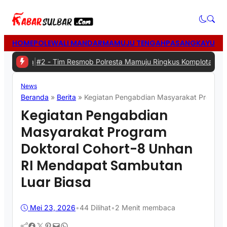
HOME
POLEWALI MANDAR
MAMUJU TENGAH
PASANGKAYU
MA
2 -
Tim Resmob Polresta Mamuju Ringkus Komplotan Spesialis Penc
News
Beranda
»
Berita
»
Kegiatan Pengabdian Masyarakat Program
Kegiatan Pengabdian
Masyarakat Program
Doktoral Cohort-8 Unhan
RI Mendapat Sambutan
Luar Biasa
Mei 23, 2026
•
44
Dilihat
•
2 Menit membaca
Facebook
Twitter
Pinterest
Mail
WhatsApp