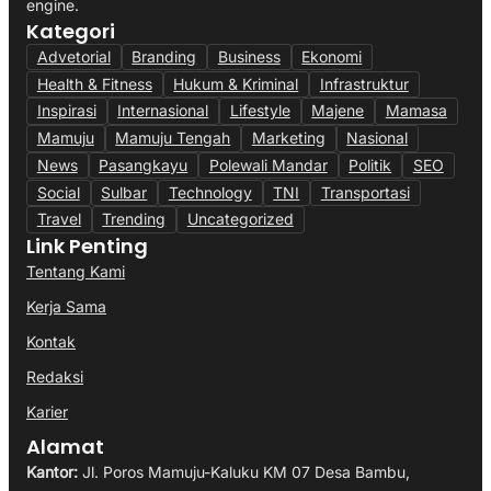
engine.
Kategori
Advetorial
Branding
Business
Ekonomi
Health & Fitness
Hukum & Kriminal
Infrastruktur
Inspirasi
Internasional
Lifestyle
Majene
Mamasa
Mamuju
Mamuju Tengah
Marketing
Nasional
News
Pasangkayu
Polewali Mandar
Politik
SEO
Social
Sulbar
Technology
TNI
Transportasi
Travel
Trending
Uncategorized
Link Penting
Tentang Kami
Kerja Sama
Kontak
Redaksi
Karier
Alamat
Kantor:
Jl. Poros Mamuju-Kaluku KM 07 Desa Bambu,