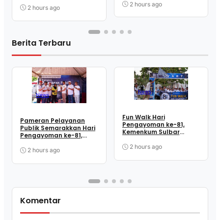
Kemenkum Sulbar
Perkuat Kebersamaan
2 hours ago
Dekatkan Layanan ke
2 hours ago
dan Pelayanan
Masyarakat
Berita Terbaru
News
News
Fun Walk Hari
Pameran Pelayanan
Pengayoman ke-81,
Publik Semarakkan Hari
Kemenkum Sulbar
Pengayoman ke-81,
Satukan Langkah
Kemenkum Sulbar
Perkuat Kebersamaan
2 hours ago
Dekatkan Layanan ke
2 hours ago
dan Pelayanan
Masyarakat
Komentar